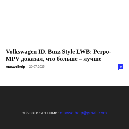
Volkswagen ID. Buzz Style LWB: Ретро-
MPV доказал, что больше – лучше
maxwelhelp
-
20.07.2025
0
зв'язатися з нами:
maxwelhelp@gmail.com