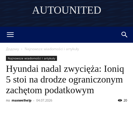
AUTOUNITED
DISCOVER THE ART OF PUBLISHING
Додому
Najnowsze wiadomości i artykuły
Najnowsze wiadomości i artykuły
Hyundai nadal zwycięża: Ioniq
5 stoi na drodze ograniczonym
zachętom podatkowym
по
maxwelhelp
-
04.07.2026
20