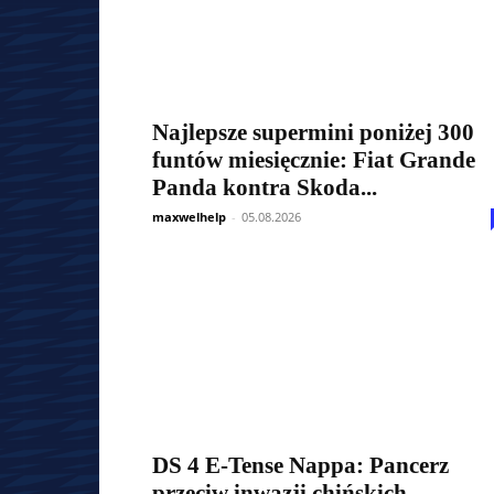
Najlepsze supermini poniżej 300
funtów miesięcznie: Fiat Grande
Panda kontra Skoda...
maxwelhelp
-
05.08.2026
DS 4 E-Tense Nappa: Pancerz
przeciw inwazji chińskich