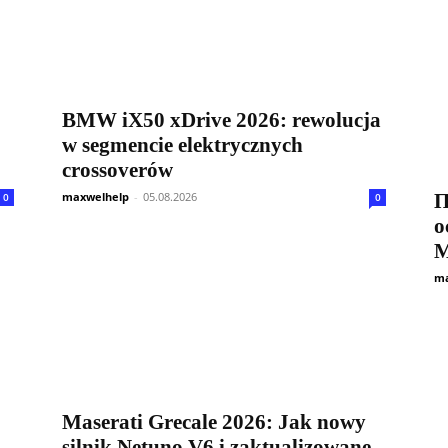
BMW iX50 xDrive 2026: rewolucja
w segmencie elektrycznych
crossoverów
maxwelhelp
-
05.08.2026
П
0
0
о
M
ma
Maserati Grecale 2026: Jak nowy
silnik Netuno V6 i zaktualizowane