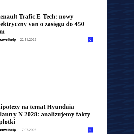
enault Trafic E-Tech: nowy
lektryczny van o zasięgu do 450
km
xwelhelp
-
22.11.2025
0
ipotezy na temat Hyundaia
lantry N 2028: analizujemy fakty
 plotki
xwelhelp
-
17.07.2026
0