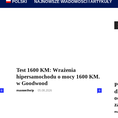
POLSKI
NAJNOWSZE WIADOMOŚCI I ARTYKUŁY
Test 1600 KM: Wrażenia
hipersamochodu o mocy 1600 KM.
w Goodwood
P
maxwelhelp
-
05.08.2026
d
0
0
o
z
ma