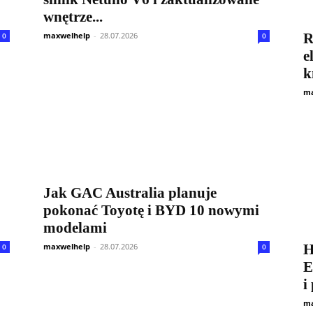
wnętrze...
maxwelhelp
-
28.07.2026
R
0
0
e
ma
Jak GAC Australia planuje
pokonać Toyotę i BYD 10 nowymi
modelami
maxwelhelp
-
28.07.2026
H
0
0
E
i
ma