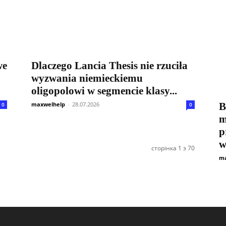
we
Dlaczego Lancia Thesis nie rzuciła
wyzwania niemieckiemu
oligopolowi w segmencie klasy...
maxwelhelp
-
28.07.2026
B
0
0
m
p
w
сторінка 1 з 70
ma