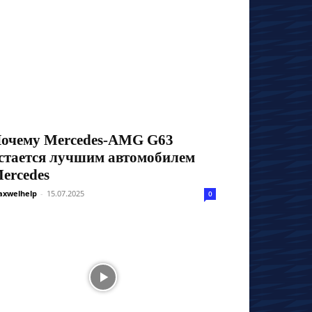
очему Mercedes-AMG G63
стается лучшим автомобилем
ercedes
xwelhelp
-
15.07.2025
0