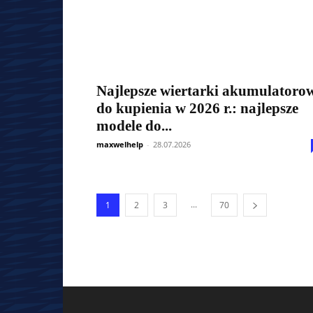
Najlepsze wiertarki akumulatoro
do kupienia w 2026 r.: najlepsze
modele do...
maxwelhelp
-
28.07.2026
...
1
2
3
70