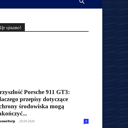
Це цікаво!
rzyszłość Porsche 911 GT3:
laczego przepisy dotyczące
chrony środowiska mogą
akończyć...
xwelhelp
-
29.04.2026
0