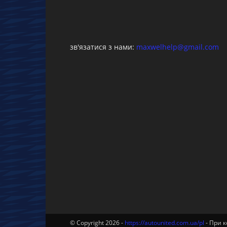
зв'язатися з нами:
maxwelhelp@gmail.com
© Copyright 2026 -
https://autounited.com.ua/pl
- При к