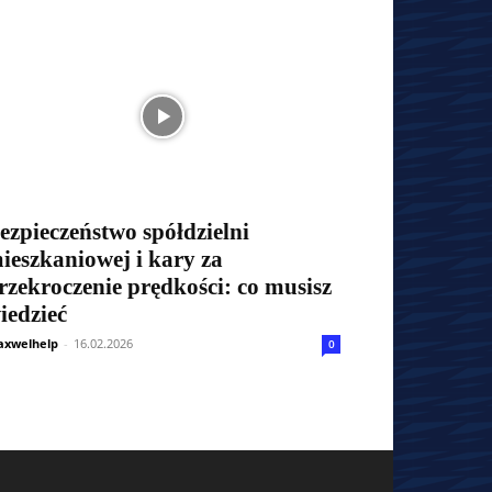
ezpieczeństwo spółdzielni
ieszkaniowej i kary za
rzekroczenie prędkości: co musisz
iedzieć
xwelhelp
-
16.02.2026
0