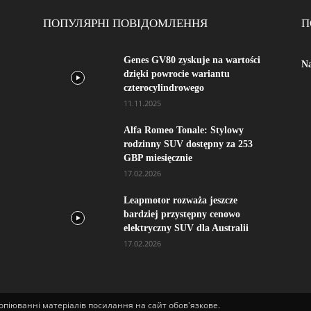
ПОПУЛЯРНІ ПОВІДОМЛЕННЯ
П
Genes GV80 zyskuje na wartości
Na
dzięki powrocie wariantu
czterocylindrowego
11.11.2025
Alfa Romeo Tonale: Stylowy
rodzinny SUV dostępny za 253
GBP miesięcznie
17.02.2026
Leapmotor rozważa jeszcze
bardziej przystępny cenowo
elektryczny SUV dla Australii
17.02.2026
опіюванні матеріалів посилання на сайт обов'язкове.