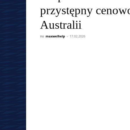
przystępny cenow
Australii
по
maxwelhelp
-
17.02.2026