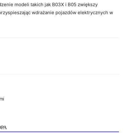
enie modeli takich jak B03X i B05 zwiększy
 przyspieszając wdrażanie pojazdów elektrycznych w
mi
ОРА