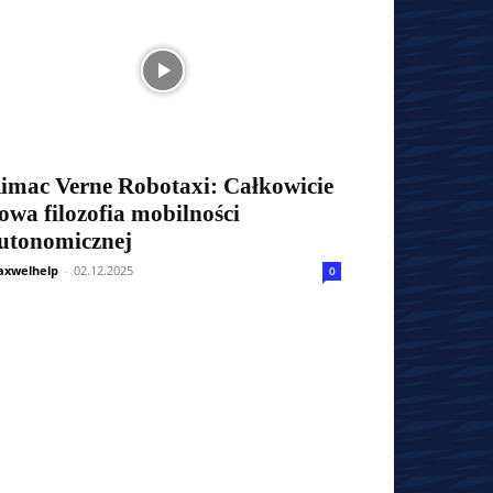
imac Verne Robotaxi: Całkowicie
owa filozofia mobilności
utonomicznej
xwelhelp
-
02.12.2025
0