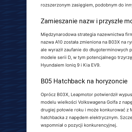
rozszerzonym zasięgiem, podobnym do inny
Zamieszanie nazw i przyszłe m
Międzynarodowa strategia nazewnictwa fi
nazwa A10 została zmieniona na B03X na ryn
ale wyraził zaufanie do długoterminowych 
modele serii D, w tym potencjalnego trzyr
Hyundaiem Ioniq 9 i Kia EV9.
B05 Hatchback na horyzoncie
Oprócz B03X, Leapmotor potwierdził wypusz
modelu wielkości Volkswagena Golfa z napęd
drugiej połowie roku i może konkurować z M
hatchbacka z napędem elektrycznym. Szcze
wspomniał o pozycji konkurencyjnej.