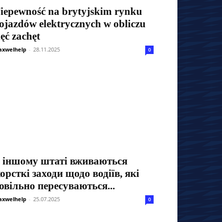
iepewność na brytyjskim rynku
ojazdów elektrycznych w obliczu
ięć zachęt
xwelhelp
-
28.11.2025
0
 іншому штаті вживаються
орсткі заходи щодо водіїв, які
овільно пересуваються...
xwelhelp
-
25.07.2025
0