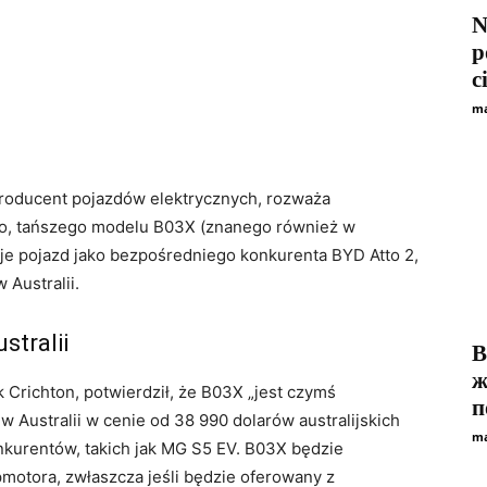
N
p
c
ma
 producent pojazdów elektrycznych, rozważa
go, tańszego modelu B03X (znanego również w
uje pojazd jako bezpośredniego konkurenta BYD Atto 2,
Australii.
stralii
В
ж
k Crichton, potwierdził, że B03X „jest czymś
п
 Australii w cenie od 38 990 dolarów australijskich
ma
 konkurentów, takich jak MG S5 EV. B03X będzie
tora, zwłaszcza jeśli będzie oferowany z