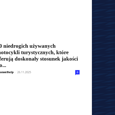
0 niedrogich używanych
otocykli turystycznych, które
ferują doskonały stosunek jakości
o...
xwelhelp
-
26.11.2025
0