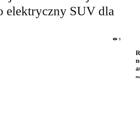
o elektryczny SUV dla
i
8
R
n
a
Technologie
ma