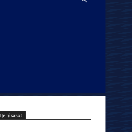
Це цікаво!