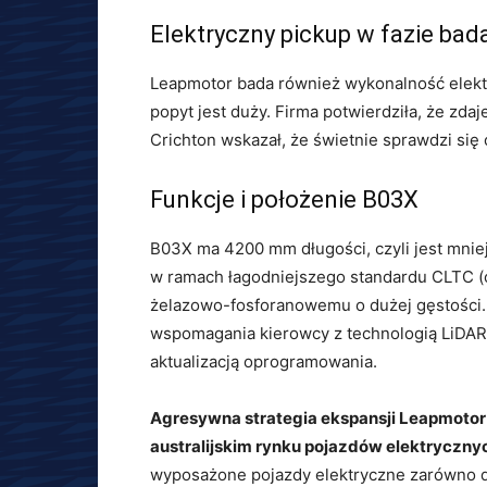
Elektryczny pickup w fazie bad
Leapmotor bada również wykonalność elektry
popyt jest duży. Firma potwierdziła, że ​​zd
Crichton wskazał, że świetnie sprawdzi się 
Funkcje i położenie B03X
B03X ma 4200 mm długości, czyli jest mnie
w ramach łagodniejszego standardu CLTC (
żelazowo-fosforanowemu o dużej gęstości
wspomagania kierowcy z technologią LiDAR
aktualizacją oprogramowania.
Agresywna strategia ekspansji Leapmotor
australijskim rynku pojazdów elektryczny
wyposażone pojazdy elektryczne zarówno dl