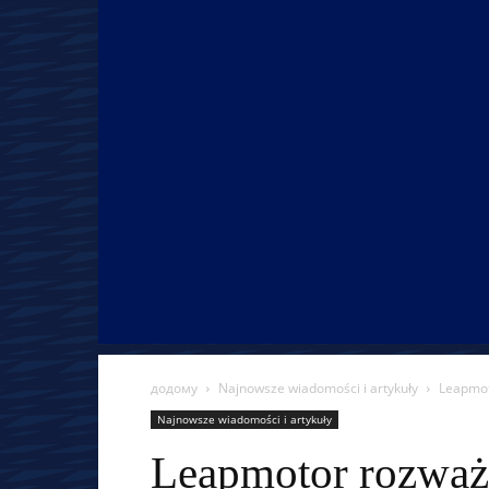
додому
Najnowsze wiadomości i artykuły
Leapmot
Najnowsze wiadomości i artykuły
Leapmotor rozważa