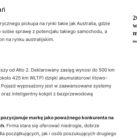
ań
2
cznego pickupa na rynki takie jak Australia, gdzie
w
aje sobie sprawę z potencjału takiego samochodu, a
m
on na rynku australijskim.
ma
jszy od Atto 2. Deklarowany zasięg wynosi do 500 km
około 425 km WLTP) dzięki akumulatorowi litowo-
. Pojazd wyposażony jest w zaawansowane systemy
 oraz inteligentny kokpit z bezprzewodową
 pozycjonuje markę jako poważnego konkurenta na
ch.
Firma stara się oferować niedrogie, dobrze
a początkujących, jak i osób poszukujących drugiego