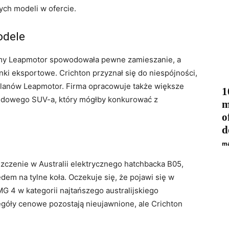
ch modeli w ofercie.
odele
rmy Leapmotor spowodowała pewne zamieszanie, a
ki eksportowe. Crichton przyznał się do niespójności,
planów Leapmotor. Firma opracowuje także większe
1
zędowego SUV-a, który mógłby konkurować z
m
o
d
ma
czenie w Australii elektrycznego hatchbacka B05,
em na tylne koła. Oczekuje się, że pojawi się w
G 4 w kategorii najtańszego australijskiego
góły cenowe pozostają nieujawnione, ale Crichton