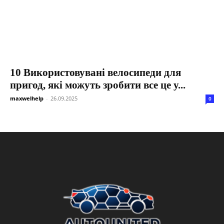
10 Використовувані велосипеди для
пригод, які можуть зробити все це у...
maxwelhelp
-
26.09.2025
0