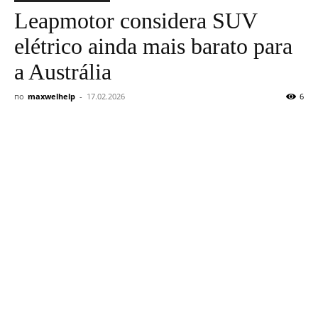
Leapmotor considera SUV
Notícias
elétrico ainda mais barato para
a Austrália
de
по
maxwelhelp
-
17.02.2026
6
Carros,
Análises
e