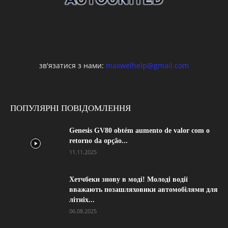
зв'язатися з нами:
maxwelhelp@gmail.com
ПОПУЛЯРНІ ПОВІДОМЛЕННЯ
Genesis GV80 obtém aumento de valor com o
retorno da opção...
11.11.2025
Хетчбеки знову в моді! Молоді водії
вважають позашляховики автомобілями для
літніх...
06.08.2025