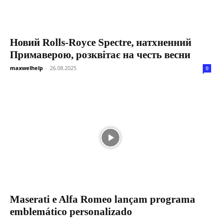
Новий Rolls-Royce Spectre, натхненний
Примаверою, розквітає на честь весни
maxwelhelp
-
26.08.2025
0
Maserati e Alfa Romeo lançam programa
emblemático personalizado