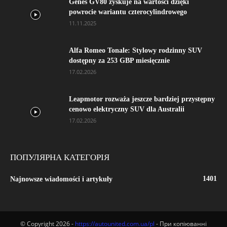
Genes GV80 zyskuje na wartości dzięki
powrocie wariantu czterocylindrowego
11.11.2025
Alfa Romeo Tonale: Stylowy rodzinny SUV
dostępny za 253 GBP miesięcznie
17.02.2026
Leapmotor rozważa jeszcze bardziej przystępny
cenowo elektryczny SUV dla Australii
17.02.2026
ПОПУЛЯРНА КАТЕГОРІЯ
1401
Najnowsze wiadomości i artykuły
© Copyright 2026 -
https://autounited.com.ua/pl
- При копіюванні