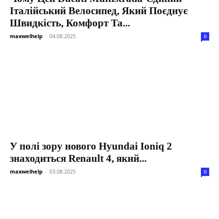
Італійський Велосипед, Який Поєднує
Швидкість, Комфорт Та...
maxwelhelp
-
04.08.2025
0
У полі зору нового Hyundai Ioniq 2
знаходиться Renault 4, який...
maxwelhelp
-
03.08.2025
0