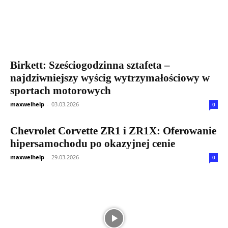
Birkett: Sześciogodzinna sztafeta –
najdziwniejszy wyścig wytrzymałościowy w
sportach motorowych
maxwelhelp
-
03.03.2026
0
Chevrolet Corvette ZR1 i ZR1X: Oferowanie
hipersamochodu po okazyjnej cenie
maxwelhelp
-
29.03.2026
0