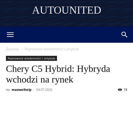
AUTOUNITED
DISCOVER THE ART OF PUBLISHING
Додому
Najnowsze wiadomości i artykuły
Najnowsze wiadomości i artykuły
Chery C5 Hybrid: Hybryda
wchodzi na rynek
по
maxwelhelp
-
04.07.2026
19