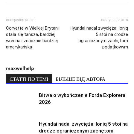
попередня стаття
наступна стаття
Corvette w Wielkiej Brytanii
Hyundai nadal zwycięża: Ioniq
stała się tańsza, bardziej
5 stoi na drodze
wredna i znacznie bardziej
ograniczonym zachętom
amerykańska
podatkowym
maxwelhelp
СТАТТІ ПО ТЕМІ
БІЛЬШЕ ВІД АВТОРА
Bitwa o wykończenie Forda Explorera
2026
Hyundai nadal zwycięża: Ioniq 5 stoi na
drodze ograniczonym zachętom