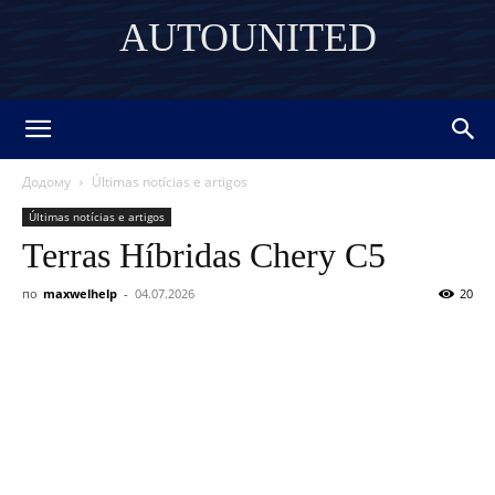
AUTOUNITED
DISCOVER THE ART OF PUBLISHING
Додому
Últimas notícias e artigos
Últimas notícias e artigos
Terras Híbridas Chery C5
по
maxwelhelp
-
04.07.2026
20