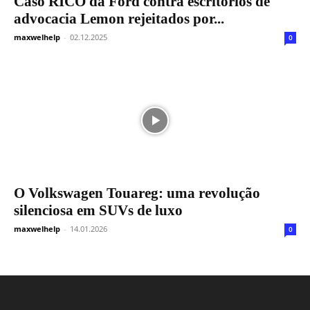
Caso RICO da Ford contra escritórios de
advocacia Lemon rejeitados por...
maxwelhelp
-
02.12.2025
0
O Volkswagen Touareg: uma revolução
silenciosa em SUVs de luxo
maxwelhelp
-
14.01.2026
0