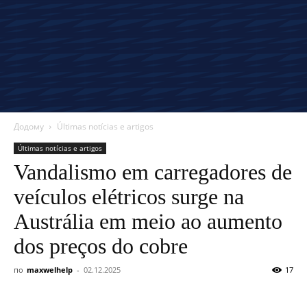
Додому
Últimas notícias e artigos
Últimas notícias e artigos
Vandalismo em carregadores de
veículos elétricos surge na
Austrália em meio ao aumento
dos preços do cobre
по
maxwelhelp
-
02.12.2025
17