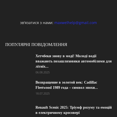
зв'язатися з нами:
maxwelhelp@gmail.com
ПОПУЛЯРНІ ПОВІДОМЛЕННЯ
Хетчбеки знову в моді! Молоді водії
вважають позашляховики автомобілями для
літніх...
06.08.2025
Возвращение в золотой век: Cadillac
Fleetwood 1989 года – символ эпохи...
18.07.2025
Renault Scenic 2025: Тріумф розуму та емоцій
в електричному кросовері