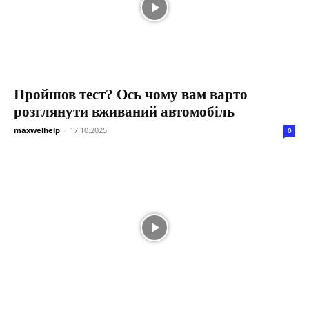
Пройшов тест? Ось чому вам варто
розглянути вживаний автомобіль
maxwelhelp
-
17.10.2025
0