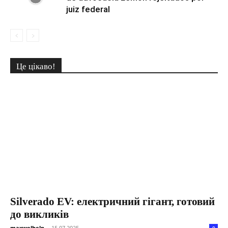
juiz federal
Це цікаво!
Silverado EV: електричний гігант, готовий
до викликів
maxwelhelp
-
15.07.2025
0