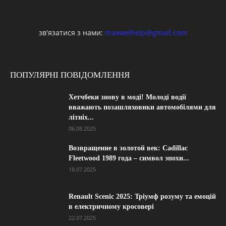
зв'язатися з нами:
maxwelhelp@gmail.com
ПОПУЛЯРНІ ПОВІДОМЛЕННЯ
Хетчбеки знову в моді! Молоді водії
вважають позашляховики автомобілями для
літніх...
06.08.2025
Возвращение в золотой век: Cadillac
Fleetwood 1989 года – символ эпохи...
18.07.2025
Renault Scenic 2025: Тріумф розуму та емоцій
в електричному кросовері
22.07.2025