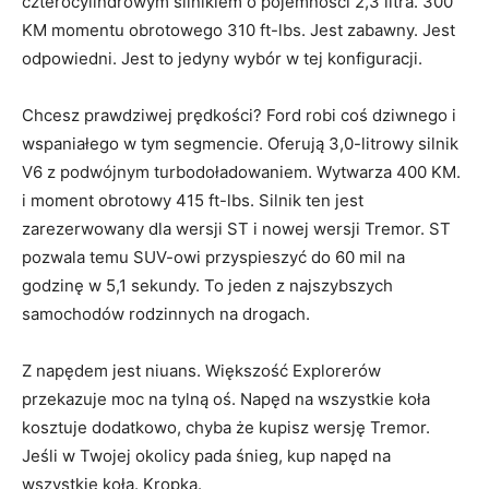
czterocylindrowym silnikiem o pojemności 2,3 litra. 300
KM momentu obrotowego 310 ft-lbs. Jest zabawny. Jest
odpowiedni. Jest to jedyny wybór w tej konfiguracji.
Chcesz prawdziwej prędkości? Ford robi coś dziwnego i
wspaniałego w tym segmencie. Oferują 3,0-litrowy silnik
V6 z podwójnym turbodoładowaniem. Wytwarza 400 KM.
i moment obrotowy 415 ft-lbs. Silnik ten jest
zarezerwowany dla wersji ST i nowej wersji Tremor. ST
pozwala temu SUV-owi przyspieszyć do 60 mil na
godzinę w 5,1 sekundy. To jeden z najszybszych
samochodów rodzinnych na drogach.
Z napędem jest niuans. Większość Explorerów
przekazuje moc na tylną oś. Napęd na wszystkie koła
kosztuje dodatkowo, chyba że kupisz wersję Tremor.
Jeśli w Twojej okolicy pada śnieg, kup napęd na
wszystkie koła. Kropka.