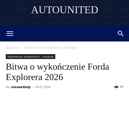
AUTOUNITED
DISCOVER THE ART OF PUBLISHING
Додому
Najnowsze wiadomości i artykuły
Najnowsze wiadomości i artykuły
Bitwa o wykończenie Forda
Explorera 2026
по
maxwelhelp
-
04.07.2026
17