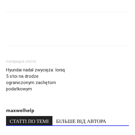
попередня стаття
Hyundai nadal zwycięża: Ioniq
5 stoi na drodze
ograniczonym zachętom
podatkowym
maxwelhelp
СТАТТІ ПО ТЕМІ
БІЛЬШЕ ВІД АВТОРА