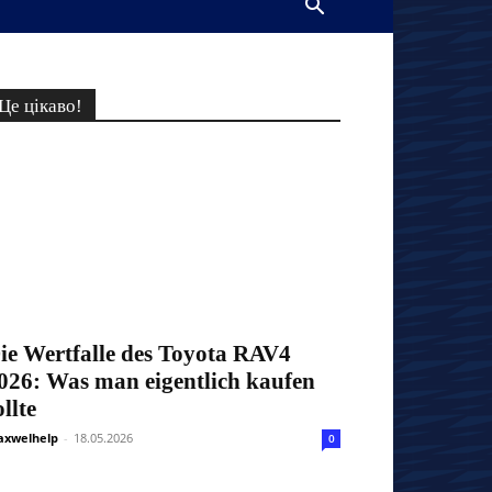
Це цікаво!
ie Wertfalle des Toyota RAV4
026: Was man eigentlich kaufen
ollte
xwelhelp
-
18.05.2026
0