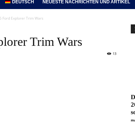
DEUTSCH
NEUESTE NACHRICHTEN UND ARTIKEL
6 Ford Explorer Trim Wars
lorer Trim Wars
13
D
2
s
ma