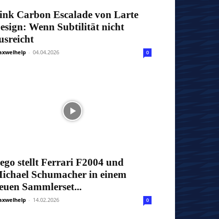
ink Carbon Escalade von Larte
esign: Wenn Subtilität nicht
usreicht
xwelhelp
-
04.04.2026
0
ego stellt Ferrari F2004 und
ichael Schumacher in einem
euen Sammlerset...
xwelhelp
-
14.02.2026
0