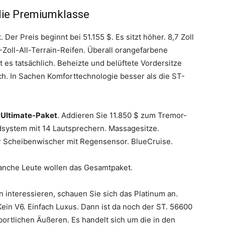
 die Premiumklasse
er Preis beginnt bei 51.155 $. Es sitzt höher. 8,7 Zoll
Zoll-All-Terrain-Reifen. Überall orangefarbene
rt es tatsächlich. Beheizte und belüftete Vordersitze
h. In Sachen Komforttechnologie besser als die ST-
 Ultimate-Paket
. Addieren Sie 11.850 $ zum Tremor-
dsystem mit 14 Lautsprechern. Massagesitze.
er Scheibenwischer mit Regensensor. BlueCruise.
manche Leute wollen das Gesamtpaket.
n interessieren, schauen Sie sich das Platinum an.
in V6. Einfach Luxus. Dann ist da noch der ST. 56600
ortlichen Äußeren. Es handelt sich um die in den