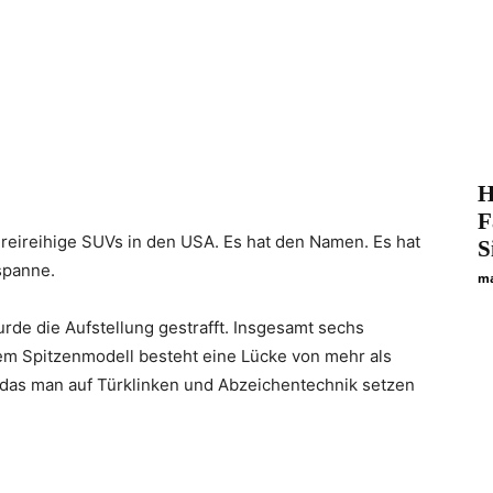
H
F
dreireihige SUVs in den USA. Es hat den Namen. Es hat
S
spanne.
ma
de die Aufstellung gestrafft. Insgesamt sechs
em Spitzenmodell besteht eine Lücke von mehr als
, das man auf Türklinken und Abzeichentechnik setzen