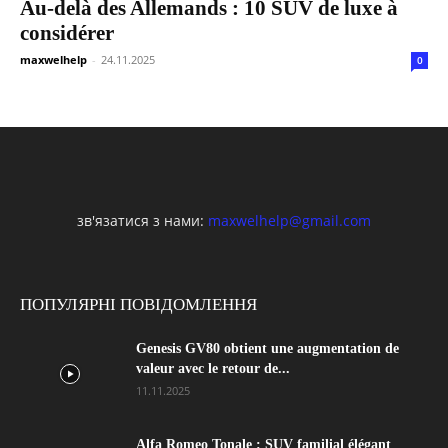
Au-delà des Allemands : 10 SUV de luxe à
considérer
maxwelhelp
-
24.11.2025
0
зв'язатися з нами:
maxwelhelp@gmail.com
ПОПУЛЯРНІ ПОВІДОМЛЕННЯ
Genesis GV80 obtient une augmentation de
valeur avec le retour de...
11.11.2025
Alfa Romeo Tonale : SUV familial élégant