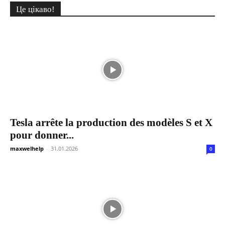
Це цікаво!
Tesla arrête la production des modèles S et X
pour donner...
maxwelhelp
-
31.01.2026
0