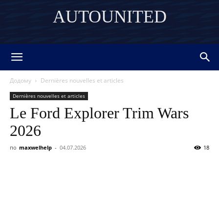
AUTOUNITED
DISCOVER THE ART OF PUBLISHING
Додому
Dernières nouvelles et articles
Dernières nouvelles et articles
Le Ford Explorer Trim Wars
2026
по
maxwelhelp
-
04.07.2026
18