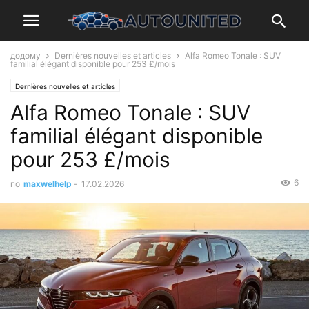
додому
Dernières nouvelles et articles
Alfa Romeo Tonale : SUV
familial élégant disponible pour 253 £/mois
Dernières nouvelles et articles
Alfa Romeo Tonale : SUV
familial élégant disponible
pour 253 £/mois
6
по
maxwelhelp
-
17.02.2026