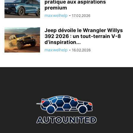
pratique aux aspirations
premium
maxwelhelp
-
17.02.2026
Jeep dévoile le Wrangler Willys
392 2026 : un tout-terrain V-8
d’inspiration...
maxwelhelp
-
16.02.2026