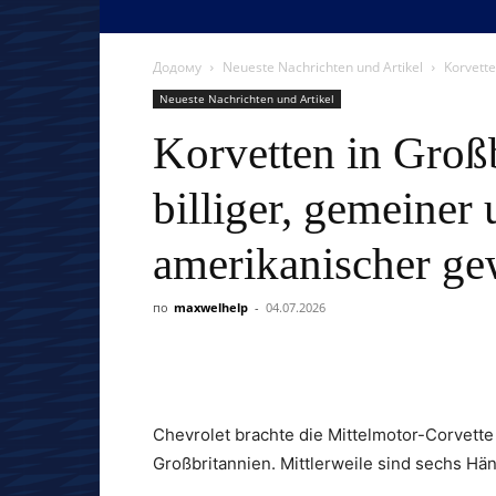
Додому
Neueste Nachrichten und Artikel
Korvette
Neueste Nachrichten und Artikel
Korvetten in Großb
billiger, gemeiner
amerikanischer g
по
maxwelhelp
-
04.07.2026
Chevrolet brachte die Mittelmotor-Corvette
Großbritannien. Mittlerweile sind sechs Händ