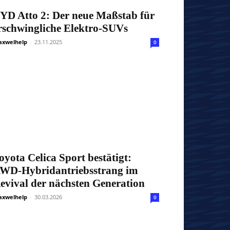
YD Atto 2: Der neue Maßstab für
rschwingliche Elektro-SUVs
xwelhelp
-
23.11.2025
0
oyota Celica Sport bestätigt:
WD-Hybridantriebsstrang im
evival der nächsten Generation
xwelhelp
-
30.03.2026
0