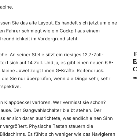
abine.
sen Sie das alte Layout. Es handelt sich jetzt um eine
den Fahrer schmiegt wie ein Cockpit aus einem
freundlichkeit im Vordergrund steht.
T
he. An seiner Stelle sitzt ein riesiges 12,7-Zoll-
E
ert sich auf 14 Zoll. Und ja, es gibt einen neuen 6,6-
C
s kleine Juwel zeigt Ihnen G-Kräfte. Reifendruck.
ma
die Sie nur überprüfen, wenn die Dinge sehr, sehr
erspektive.
n Klappdeckel verloren. Wer vermisst sie schon?
use. Der Gangwahlschalter bleibt stehen. Der
 er sich daran ausrichtete, was endlich einen Sinn
r vergrößert. Physische Tasten steuern die
Bildschirms. Es fühlt sich weniger wie das Navigieren