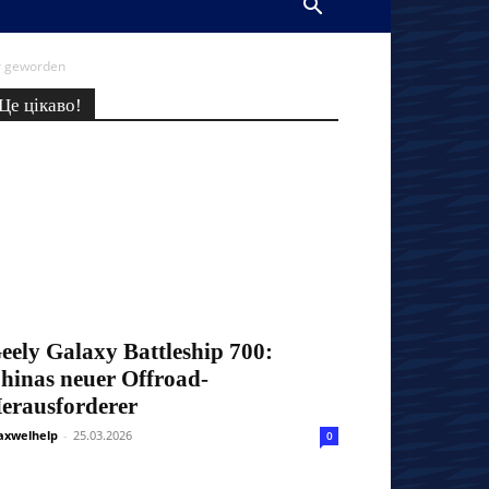
er geworden
Це цікаво!
eely Galaxy Battleship 700:
hinas neuer Offroad-
erausforderer
xwelhelp
-
25.03.2026
0