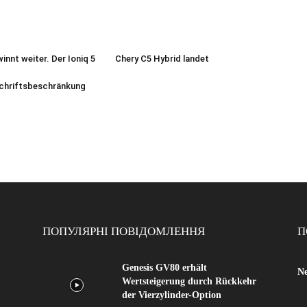
innt weiter. Der Ioniq 5
Chery C5 Hybrid landet
chriftsbeschränkung
ПОПУЛЯРНІ ПОВІДОМЛЕННЯ
П
Genesis GV80 erhält
Ne
Wertsteigerung durch Rückkehr
der Vierzylinder-Option