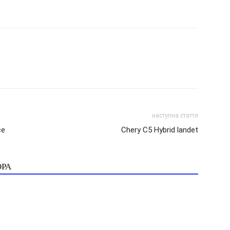
наступна стаття
ce
Chery C5 Hybrid landet
ОРА