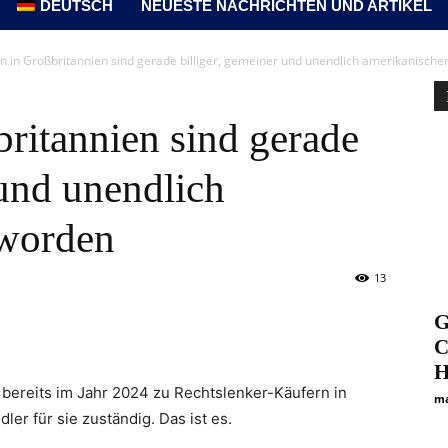
DEUTSCH
NEUESTE NACHRICHTEN UND ARTIKEL
n in Großbritannien sind gerade billiger, gemeiner und unendlich amerikanisch
ritannien sind gerade
 und unendlich
eworden
13
G
C
H
 bereits im Jahr 2024 zu Rechtslenker-Käufern in
ma
ler für sie zuständig. Das ist es.