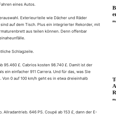
Fahren eines Autos.
B
e
erauswahl. Exterieurteile wie Dächer und Räder
ma
ind auf dem Tisch. Plus ein integrierter Rekorder, mit
maturenbrett aus teilen können. Denn offenbar
inaheunfälle.
tliche Schlagzeile.
b 95.460 £. Cabrios kosten 98.740 £. Damit ist der
s ein einfacher 911 Carrera. Und für das, was Sie
 Von 0 auf 100 km/h geht es in etwa dreieinhalb
T
A
R
ma
. Allradantrieb. 646 PS. Coupé ab 153 £, dann der E-