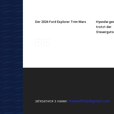
Der 2026 Ford Explorer Trim Wars
Hyundai gew
trotzt der
Steuerguts
зв'язатися з нами:
maxwelhelp@gmail.com