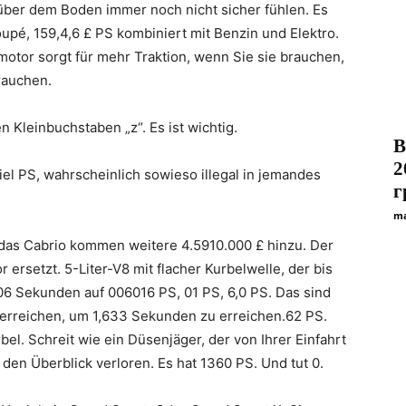
n über dem Boden immer noch nicht sicher fühlen. Es
upé, 159,4,6 £ PS kombiniert mit Benzin und Elektro.
motor sorgt für mehr Traktion, wenn Sie sie brauchen,
rauchen.
n Kleinbuchstaben „z“. Es ist wichtig.
B
2
viel PS, wahrscheinlich sowieso illegal in jemandes
г
ma
 das Cabrio kommen weitere 4.5910.000 £ hinzu. Der
rsetzt. 5-Liter-V8 mit flacher Kurbelwelle, der bis
0-06 Sekunden auf 006016 PS, 01 PS, 6,0 PS. Das sind
erreichen, um 1,633 Sekunden zu erreichen.62 PS.
bel. Schreit wie ein Düsenjäger, der von Ihrer Einfahrt
 den Überblick verloren. Es hat 1360 PS. Und tut 0.