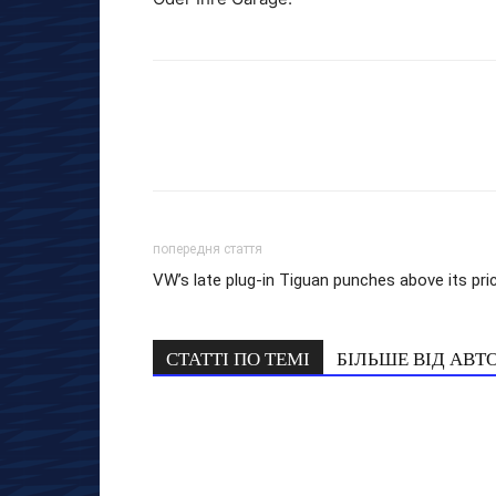
попередня стаття
VW’s late plug-in Tiguan punches above its pri
СТАТТІ ПО ТЕМІ
БІЛЬШЕ ВІД АВТ