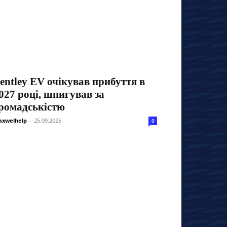
entley EV очікував прибуття в
027 році, шпигував за
ромадськістю
xwelhelp
-
25.09.2025
0