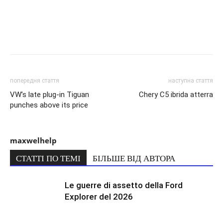
попередня стаття
наступна стаття
VW’s late plug-in Tiguan
Chery C5 ibrida atterra
punches above its price
maxwelhelp
СТАТТІ ПО ТЕМІ
БІЛЬШЕ ВІД АВТОРА
Le guerre di assetto della Ford
Explorer del 2026