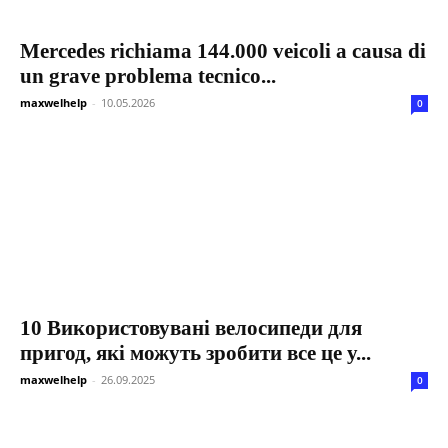
Mercedes richiama 144.000 veicoli a causa di
un grave problema tecnico...
maxwelhelp
-
10.05.2026
0
10 Використовувані велосипеди для
пригод, які можуть зробити все це у...
maxwelhelp
-
26.09.2025
0