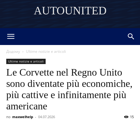
AUTOUNITED
DISCOVER THE ART OF PUBLISHING
Додому
Ultime notizie e articoli
Ultime notizie e articoli
Le Corvette nel Regno Unito
sono diventate più economiche,
più cattive e infinitamente più
americane
по
maxwelhelp
-
04.07.2026
15