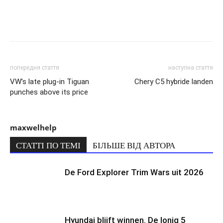
попередня стаття
наступна стаття
VW’s late plug-in Tiguan
Chery C5 hybride landen
punches above its price
maxwelhelp
СТАТТІ ПО ТЕМІ
БІЛЬШЕ ВІД АВТОРА
De Ford Explorer Trim Wars uit 2026
Hyundai blijft winnen. De Ioniq 5