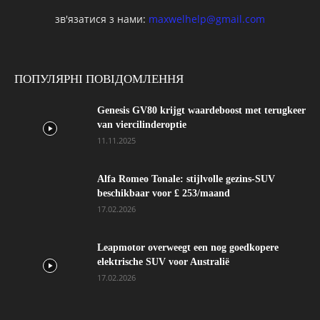
зв'язатися з нами:
maxwelhelp@gmail.com
ПОПУЛЯРНІ ПОВІДОМЛЕННЯ
Genesis GV80 krijgt waardeboost met terugkeer
van viercilinderoptie
11.11.2025
Alfa Romeo Tonale: stijlvolle gezins-SUV
beschikbaar voor £ 253/maand
17.02.2026
Leapmotor overweegt een nog goedkopere
elektrische SUV voor Australië
17.02.2026