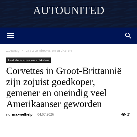
AUTOUNITED
DISCOVER THE ART OF PUBLISHING
Додому
Laatste nieuws en artikelen
Laatste nieuws en artikelen
Corvettes in Groot-Brittannië
zijn zojuist goedkoper,
gemener en oneindig veel
Amerikaanser geworden
по
maxwelhelp
-
04.07.2026
21