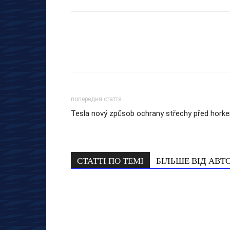
попередня стаття
Tesla nový způsob ochrany střechy před hork
СТАТТІ ПО ТЕМІ
БІЛЬШЕ ВІД АВТ