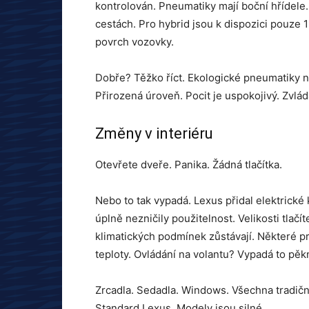
kontrolován. Pneumatiky mají boční hřídele
cestách. Pro hybrid jsou k dispozici pouze 1
povrch vozovky.
Dobře? Těžko říct. Ekologické pneumatiky ne
Přirozená úroveň. Pocit je uspokojivý. Zvlád
Změny v interiéru
Otevřete dveře. Panika. Žádná tlačítka.
Nebo to tak vypadá. Lexus přidal elektrické
úplně nezničily použitelnost. Velikosti tlačít
klimatických podmínek zůstávají. Některé p
teploty. Ovládání na volantu? Vypadá to pěkn
Zrcadla. Sedadla. Windows. Všechna tradiční t
Standard Lexus. Modely jsou silné.