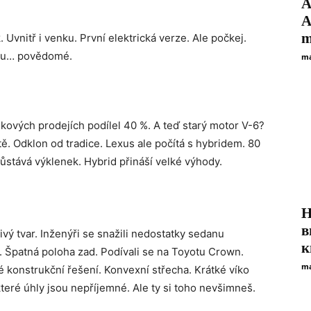
A
A
m
Uvnitř i venku. První elektrická verze. Ale počkej.
jsou… povědomé.
ma
elkových prodejích podílel 40 %. A teď starý motor V-6?
tě. Odklon od tradice. Lexus ale počítá s hybridem. 80
ůstává výklenek. Hybrid přináší velké výhody.
H
в
vý tvar. Inženýři se snažili nedostatky sedanu
к
a. Špatná poloha zad. Podívali se na Toyotu Crown.
ma
té konstrukční řešení. Konvexní střecha. Krátké víko
teré úhly jsou nepříjemné. Ale ty si toho nevšimneš.