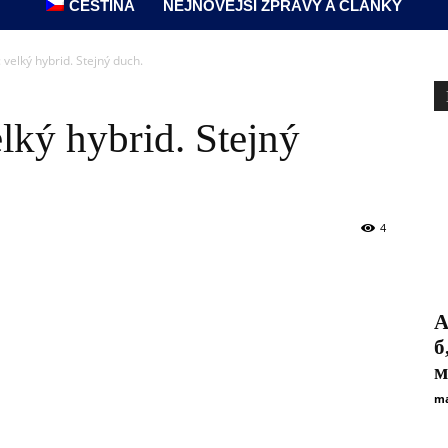
ČEŠTINA
NEJNOVĚJŠÍ ZPRÁVY A ČLÁNKY
 velký hybrid. Stejný duch.
lký hybrid. Stejný
4
А
б
м
ma