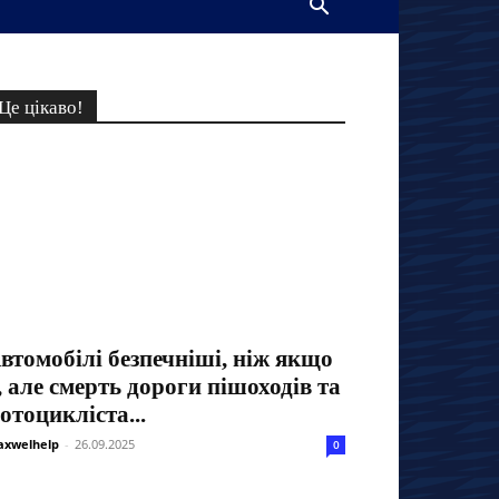
Це цікаво!
втомобілі безпечніші, ніж якщо
, але смерть дороги пішоходів та
отоцикліста...
xwelhelp
-
26.09.2025
0