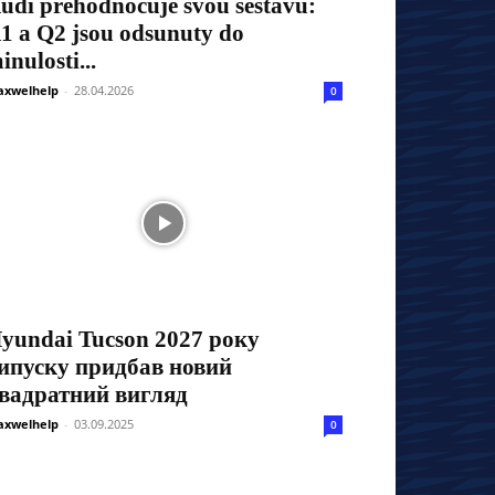
udi přehodnocuje svou sestavu:
1 a Q2 jsou odsunuty do
inulosti...
xwelhelp
-
28.04.2026
0
yundai Tucson 2027 року
ипуску придбав новий
вадратний вигляд
xwelhelp
-
03.09.2025
0