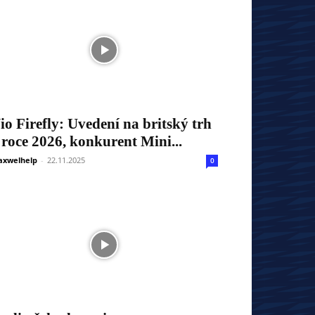
io Firefly: Uvedení na britský trh
 roce 2026, konkurent Mini...
xwelhelp
-
22.11.2025
0