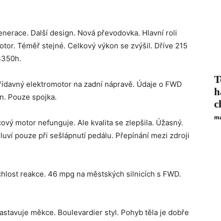
nerace. Další design. Nová převodovka. Hlavní roli
motor. Téměř stejné. Celkový výkon se zvýšil. Dříve 215
S350h.
T
Přídavný elektromotor na zadní nápravě. Údaje o FWD
h
n. Pouze spojka.
c
ma
cový motor nefunguje. Ale kvalita se zlepšila. Úžasný.
luví pouze při sešlápnutí pedálu. Přepínání mezi zdroji
chlost reakce. 46 mpg na městských silnicích s FWD.
astavuje měkce. Boulevardier styl. Pohyb těla je dobře