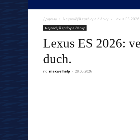
Додому
Nejnovější zprávy a články
Lexus ES 2026:
Nejnovější zprávy a články
Lexus ES 2026: ve
duch.
по
maxwelhelp
-
28.05.2026