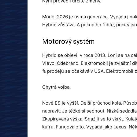
Nyní provedli určité změny.
Model 2026 je osmá generace. Vypadá jinak. 
Hybrid zůstává. A pokud ho řídíte, pocity 
Motorový systém
Hybrid se objevil v roce 2013. Loni se na c
Vlevo. Odebráno. Elektromobil je zvláštní dí
% prodejů se očekává v USA. Elektromobil z
Chytrá volba.
Nové ES je vyšší. Delší průchod kola. Působi
napravit. Je těžké si sednout. Nízká sedadl
Zkopírovaná výška. Snažili se to skrýt. Kula
kufru. Fungovalo to. Vypadá jako Lexus. Něk