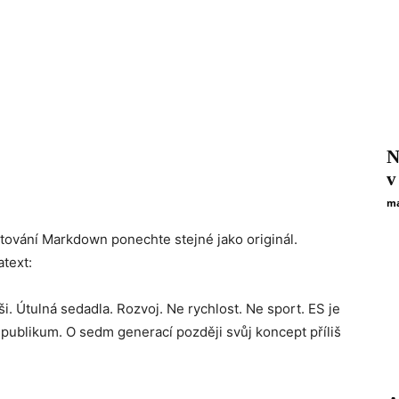
N
v
ma
ování Markdown ponechte stejné jako originál.
text:
ši. Útulná sedadla. Rozvoj. Ne rychlost. Ne sport. ES je
né publikum. O sedm generací později svůj koncept příliš