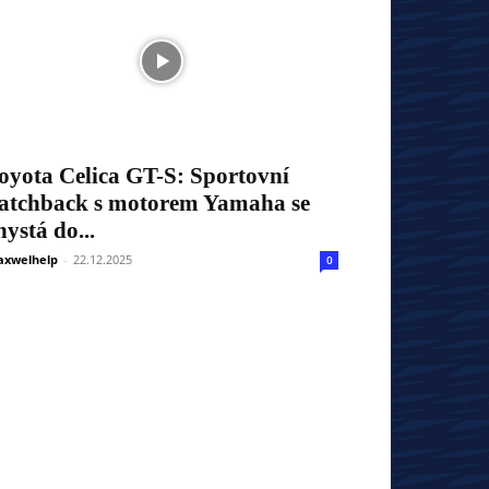
oyota Celica GT-S: Sportovní
atchback s motorem Yamaha se
hystá do...
xwelhelp
-
22.12.2025
0