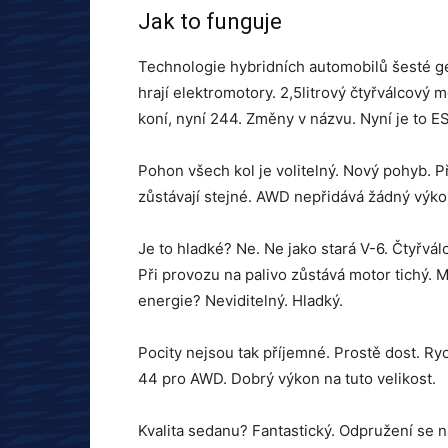
Jak to funguje
Technologie hybridních automobilů šesté ge
hrají elektromotory. 2,5litrový čtyřválcový 
koní, nyní 244. Změny v názvu. Nyní je to E
Pohon všech kol je volitelný. Nový pohyb. 
zůstávají stejné. AWD nepřidává žádný výko
Je to hladké? Ne. Ne jako stará V-6. Čtyřvál
Při provozu na palivo zůstává motor tichý. M
energie? Neviditelný. Hladký.
Pocity nejsou tak příjemné. Prostě dost. Ry
44 pro AWD. Dobrý výkon na tuto velikost.
Kvalita sedanu? Fantastický. Odpružení se n