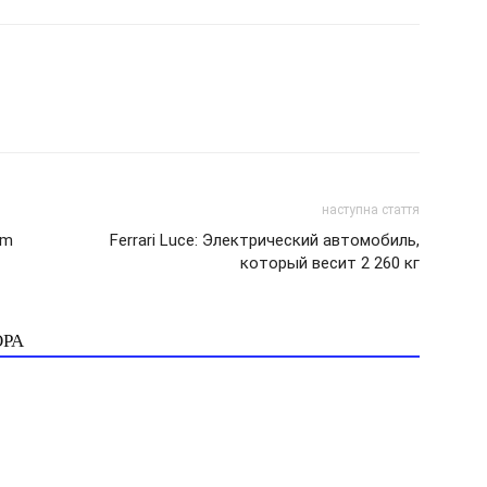
наступна стаття
em
Ferrari Luce: Электрический автомобиль,
который весит 2 260 кг
ОРА