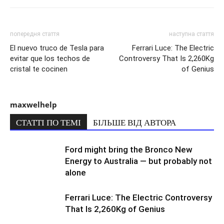
попередня стаття
наступна стаття
El nuevo truco de Tesla para
Ferrari Luce: The Electric
evitar que los techos de
Controversy That Is 2,260Kg
cristal te cocinen
of Genius
maxwelhelp
СТАТТІ ПО ТЕМІ
БІЛЬШЕ ВІД АВТОРА
Ford might bring the Bronco New
Energy to Australia — but probably not
alone
Ferrari Luce: The Electric Controversy
That Is 2,260Kg of Genius