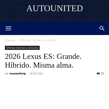
AUTOUNITED
DISCOVER THE ART OF PUBLISHING
Додому
Últimas noticias y artículos
Últimas noticias y artículos
2026 Lexus ES: Grande.
Híbrido. Misma alma.
по
maxwelhelp
-
28.05.2026
21