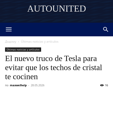
AUTOUNITED
DISCOVER THE ART OF PUBLISHING
Додому
Últimas noticias y artículos
Últimas noticias y artículos
El nuevo truco de Tesla para
evitar que los techos de cristal
te cocinen
по
maxwelhelp
-
28.05.2026
16