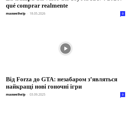
qué comprar realmente
maxwelhelp
-
18.05.2026
0
Від Forza до GTA: незабаром з’являться
найкращі нові гоночні ігри
maxwelhelp
-
03.09.2025
0