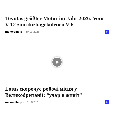
Toyotas größter Motor im Jahr 2026: Vom
V-12 zum turbogeladenen V-6
maxwelhelp
-
30.03.2026
0
Lotus скорочує робочі місця у
Великобританії: “удар в живіт”
maxwelhelp
-
31.08.2025
0