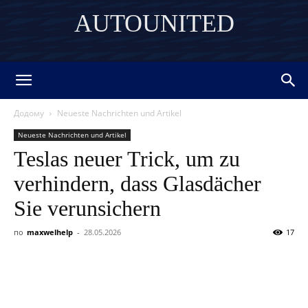
AUTOUNITED
DISCOVER THE ART OF PUBLISHING
Додому
Neueste Nachrichten und Artikel
Neueste Nachrichten und Artikel
Teslas neuer Trick, um zu
verhindern, dass Glasdächer
Sie verunsichern
по
maxwelhelp
-
28.05.2026
17