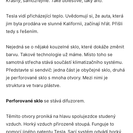
Krásný
, samozřejmě.
Také bolestivé
, taky ano.
Tesla vidí přicházející teplo. Uvědomují si, že auta, která
jim byla prodána ve slunné Kalifornii, začínají hřát. Přišli
tedy s řešením.
Nejedná se o nějaké kouzelné sklo, které dokáže změnit
barvu. Takové technologie už máme. Místo toho se
samotná střecha stává součástí klimatizačního systému.
Představte si sendvič: jedna část je obyčejné sklo, druhá
je perforované sklo s mnoha otvory. Mezi nimi je
struktura ve tvaru plástve.
Perforované sklo
se stává difuzorem.
Těmito otvory proniká na hlavu spolujezdce studený
vzduch. Horký vzduch přirozeně stoupá. Funguje to
pomocí jiného patentu Tesla. Sací systém odvádí horký