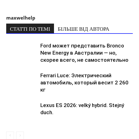
maxwelhelp
СТАТТІ ПО ТЕМІ
БІЛЬШЕ ВІД АВТОРА
Ford может представить Bronco
New Energy в Австралии — но,
скорее всего, не самостоятельно
Ferrari Luce: Электрический
автомобиль, который весит 2 260
кг
Lexus ES 2026: velký hybrid. Stejný
duch.