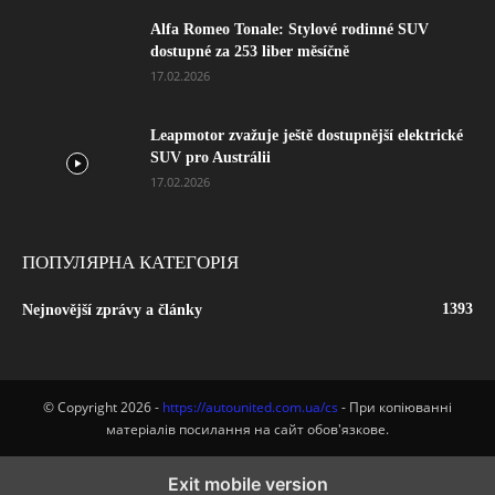
Alfa Romeo Tonale: Stylové rodinné SUV
dostupné za 253 liber měsíčně
17.02.2026
Leapmotor zvažuje ještě dostupnější elektrické
SUV pro Austrálii
17.02.2026
ПОПУЛЯРНА КАТЕГОРІЯ
1393
Nejnovější zprávy a články
© Copyright 2026 -
https://autounited.com.ua/cs
- При копіюванні
матеріалів посилання на сайт обов'язкове.
Exit mobile version