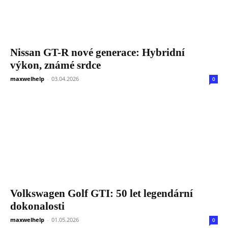
Nissan GT-R nové generace: Hybridní
výkon, známé srdce
maxwelhelp
-
03.04.2026
0
Volkswagen Golf GTI: 50 let legendární
dokonalosti
maxwelhelp
-
01.05.2026
0