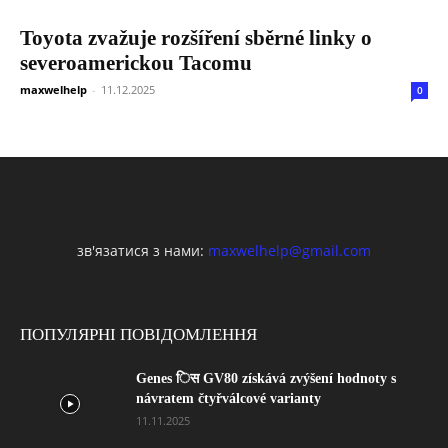
Toyota zvažuje rozšíření sběrné linky o
severoamerickou Tacomu
maxwelhelp
-
11.12.2025
0
зв'язатися з нами:
maxwelhelp@gmail.com
ПОПУЛЯРНІ ПОВІДОМЛЕННЯ
Genes िस GV80 získává zvýšení hodnoty s
návratem čtyřválcové varianty
11.11.2025