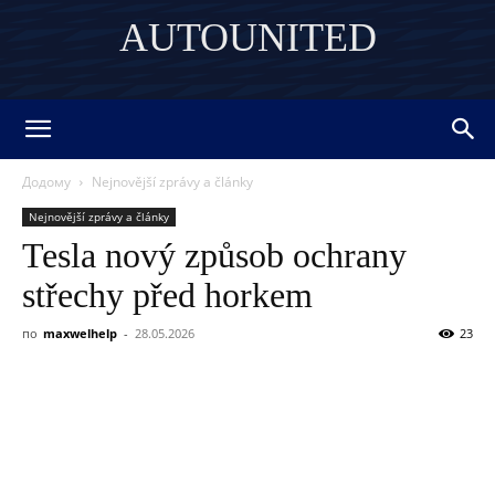
AUTOUNITED
DISCOVER THE ART OF PUBLISHING
Додому
Nejnovější zprávy a články
Nejnovější zprávy a články
Tesla nový způsob ochrany
střechy před horkem
по
maxwelhelp
-
28.05.2026
23