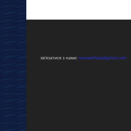
зв'язатися з нами:
maxwelhelp@gmail.com