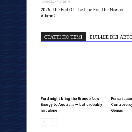
попередня стаття
2026: The End Of The Line For The Nissan
Altima?
СТАТТІ ПО ТЕМІ
БІЛЬШЕ ВІД АВТ
Ford might bring the Bronco New
Ferrari Luce
Energy to Australia — but probably
Controversy
not alone
Genius