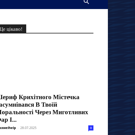
Це цікаво!
ериф Крихітного Містечка
асумнівався В Твоїй
оральності Через Миготливих
ар І...
xwelhelp
-
28.07.2025
0