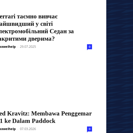
errari таємно вивчає
айшвидший у світі
лектромобільний Седан за
акритими дверима?
xwelhelp
-
29.07.2025
0
ed Kravitz: Membawa Penggemar
1 ke Dalam Paddock
xwelhelp
-
07.03.2026
0