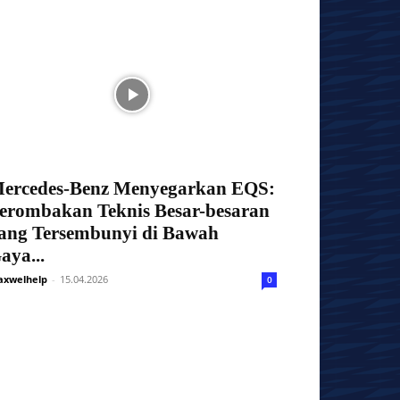
ercedes-Benz Menyegarkan EQS:
erombakan Teknis Besar-besaran
ang Tersembunyi di Bawah
aya...
xwelhelp
-
15.04.2026
0