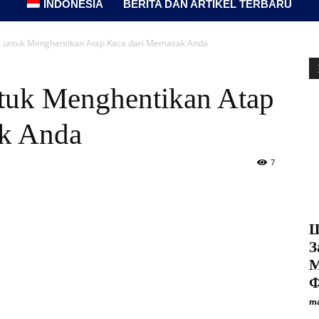
INDONESIA
BERITA DAN ARTIKEL TERBARU
la untuk Menghentikan Atap Kaca dari Memasak Anda
ntuk Menghentikan Atap
k Anda
7
Ш
З
М
Ф
ma