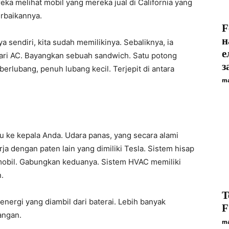
ka melihat mobil yang mereka jual di California yang
rbaikannya.
F
н
a sendiri, kita sudah memilikinya. Sebaliknya, ia
е
dari AC. Bayangkan sebuah sandwich. Satu potong
з
berlubang, penuh lubang kecil. Terjepit di antara
ma
u ke kepala Anda. Udara panas, yang secara alami
erja dengan paten lain yang dimiliki Tesla. Sistem hisap
 mobil. Gabungkan keduanya. Sistem HVAC memiliki
.
T
t energi yang diambil dari baterai. Lebih banyak
F
angan.
ma