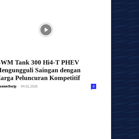
WM Tank 300 Hi4-T PHEV
engungguli Saingan dengan
arga Peluncuran Kompetitif
xwelhelp
-
04.02.2026
0