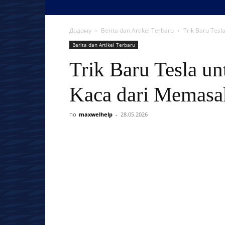
Додому
Berita dan Artikel Terbaru
Trik Baru Tes
Berita dan Artikel Terbaru
Trik Baru Tesla u
Kaca dari Memasa
по
maxwelhelp
-
28.05.2026