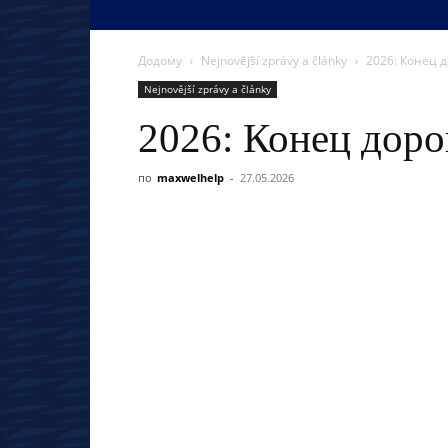
Додому
Nejnovější zprávy a články
2026: Конец д
Nejnovější zprávy a články
2026: Конец доро
по
maxwelhelp
-
27.05.2026