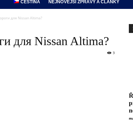
ČEŠTINA
NEJNOVĚJŠÍ ZPRÁVY A ČLÁNKY
ороги для Nissan Altima?
ги для Nissan Altima?
3
Ř
p
n
ma