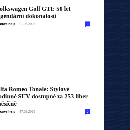
olkswagen Golf GTI: 50 let
egendární dokonalosti
xwelhelp
-
01.05.2026
0
lfa Romeo Tonale: Stylové
odinné SUV dostupné za 253 liber
ěsíčně
xwelhelp
-
17.02.2026
0