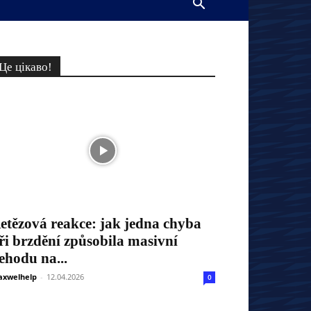
Це цікаво!
etězová reakce: jak jedna chyba
ři brzdění způsobila masivní
ehodu na...
xwelhelp
-
12.04.2026
0