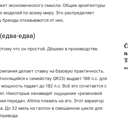
еет экономического смысла. Общие архитектуры
 моделей по всему миру. Это распределяет
у бренды отказываются от них.
 (едва-едва)
Č
отому что он простой. Дёшево в производстве.
n
T
ma
Компания делает ставку на базовую практичность.
тносящийся к семейству QR25) выдает 188 л.с. для
мощность падает до 182 л.с. Всё это сочетается с
 тип. Некоторые ненавидят ощущение «резиновой
я передач. Altima плевать на это. Этот вариатор
. До 32 миль на галлон в смешанном цикле для
 привода.