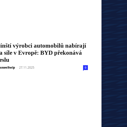
ínští výrobci automobilů nabírají
a síle v Evropě: BYD překonává
eslu
xwelhelp
-
27.11.2025
0