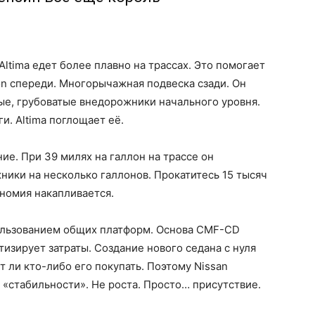
Altima едет более плавно на трассах. Это помогает
n спереди. Многорычажная подвеска сзади. Он
ые, грубоватые внедорожники начального уровня.
и. Altima поглощает её.
ие. При 39 милях на галлон на трассе он
ики на несколько галлонов. Прокатитесь 15 тысяч
ономия накапливается.
пользованием общих платформ. Основа CMF-CD
изирует затраты. Создание нового седана с нуля
т ли кто-либо его покупать. Поэтому Nissan
 «стабильности». Не роста. Просто… присутствие.