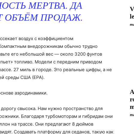
СТЬ МЕРТВА. ДА
V
Т ОБЪЁМ ПРОДАЖ.
l
ma
ассекает воздух с коэффициентом
 Компактным внедорожникам обычно трудно
авьте его небольшой вес — около 3200 фунтов
 «пьет» топливо. Модели с передним приводом
рассе. 27 миль в городе. Это реальные цифры, а не
ей среды США (EPA).
A
основе аэродинамики.
r
m
 дорогу свысока. Нам нужно пространство для
ma
орожники. Благодаря турбомоторам и гибридам они
ллон на трассе. Они предлагают 8 дюймов
идят. Создавать платформу для седанов, такую как