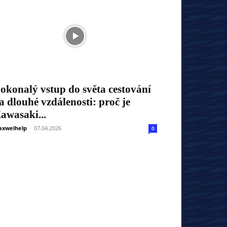
okonalý vstup do světa cestování
a dlouhé vzdálenosti: proč je
awasaki...
xwelhelp
-
07.04.2026
0