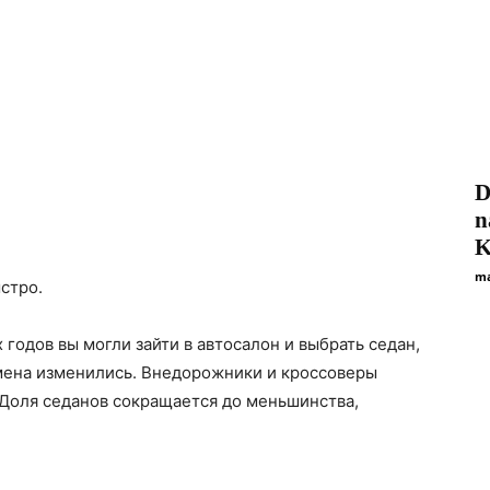
D
n
K
ma
стро.
 годов вы могли зайти в автосалон и выбрать седан,
емена изменились. Внедорожники и кроссоверы
 Доля седанов сокращается до меньшинства,