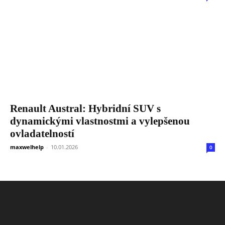
Renault Austral: Hybridní SUV s
dynamickými vlastnostmi a vylepšenou
ovladatelností
maxwelhelp
-
10.01.2026
0