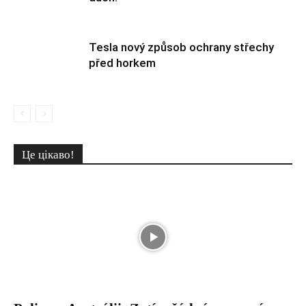
Tesla nový způsob ochrany střechy
před horkem
Це цікаво!