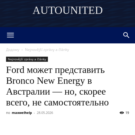
AUTOUNITED
DISCOVER THE ART OF PUBLISHING
Додому
Nejnovější zprávy a články
Nejnovější zprávy a články
Ford может представить
Bronco New Energy в
Австралии — но, скорее
всего, не самостоятельно
по
maxwelhelp
-
28.05.2026
19