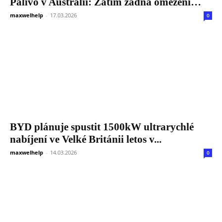
Palivo v Austrálii: Zatím žádná omezení…
maxwelhelp
-
17.03.2026
0
BYD plánuje spustit 1500kW ultrarychlé
nabíjení ve Velké Británii letos v...
maxwelhelp
-
14.03.2026
0