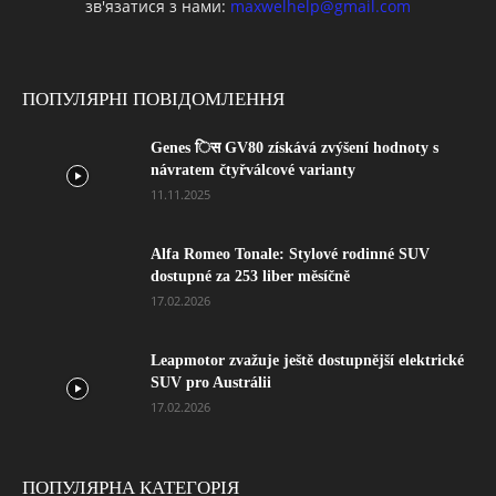
зв'язатися з нами:
maxwelhelp@gmail.com
ПОПУЛЯРНІ ПОВІДОМЛЕННЯ
Genes िस GV80 získává zvýšení hodnoty s
návratem čtyřválcové varianty
11.11.2025
Alfa Romeo Tonale: Stylové rodinné SUV
dostupné za 253 liber měsíčně
17.02.2026
Leapmotor zvažuje ještě dostupnější elektrické
SUV pro Austrálii
17.02.2026
ПОПУЛЯРНА КАТЕГОРІЯ