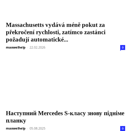
Massachusetts vydává méně pokut za
překročení rychlosti, zatímco zastánci
požadují automatické...
maxwelhelp
-
22.02.2026
0
Наступний Mercedes S-класу знову підніме
планку
maxwelhelp
-
05.08.2025
0