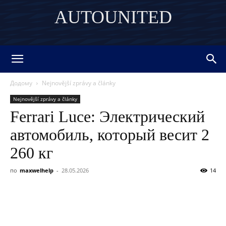
AUTOUNITED
DISCOVER THE ART OF PUBLISHING
Додому
Nejnovější zprávy a články
Nejnovější zprávy a články
Ferrari Luce: Электрический
автомобиль, который весит 2
260 кг
по
maxwelhelp
-
28.05.2026
14