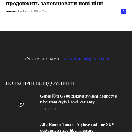
продовжить заповнювати нові ніші
maxwelhelp
-
05.08.2025
0
зв'язатися з нами:
maxwelhelp@gmail.com
ПОПУЛЯРНІ ПОВІДОМЛЕННЯ
Genes िस GV80 získává zvýšení hodnoty s
návratem čtyřválcové varianty
11.11.2025
Alfa Romeo Tonale: Stylové rodinné SUV
dostupné za 253 liber měsíčně