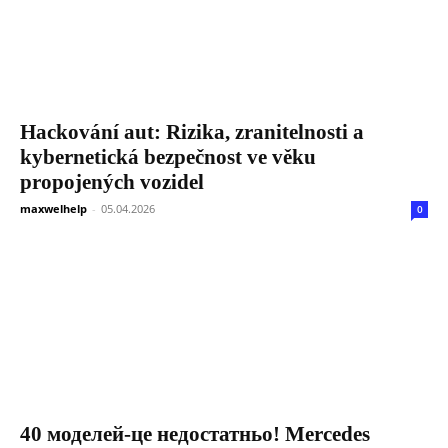
Hackování aut: Rizika, zranitelnosti a
kybernetická bezpečnost ve věku
propojených vozidel
maxwelhelp
-
05.04.2026
0
40 моделей-це недостатньо! Mercedes