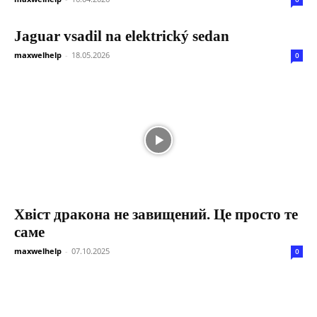
Jaguar vsadil na elektrický sedan
maxwelhelp
-
18.05.2026
0
Хвіст дракона не завищений. Це просто те
саме
maxwelhelp
-
07.10.2025
0