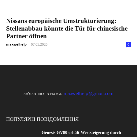
Nissans europäische Umstrukturierung:
Stellenabbau könnte die Tür für chinesische
Partner öffnen
maxwelhelp
-
07.05.2026
0
зв'язатися з нами:
maxwelhelp@gmail.com
ПОПУЛЯРНІ ПОВІДОМЛЕННЯ
Genesis GV80 erhält Wertsteigerung durch