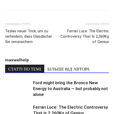
попередня стаття
наступна стаття
Teslas neuer Trick, um zu
Ferrari Luce: The Electric
verhindern, dass Glasdächer
Controversy That Is 2,260Kg
Sie verunsichern
of Genius
maxwelhelp
СТАТТІ ПО ТЕМІ
БІЛЬШЕ ВІД АВТОРА
Ford might bring the Bronco New
Energy to Australia — but probably not
alone
Ferrari Luce: The Electric Controversy
That Is 2,260Kg of Genius