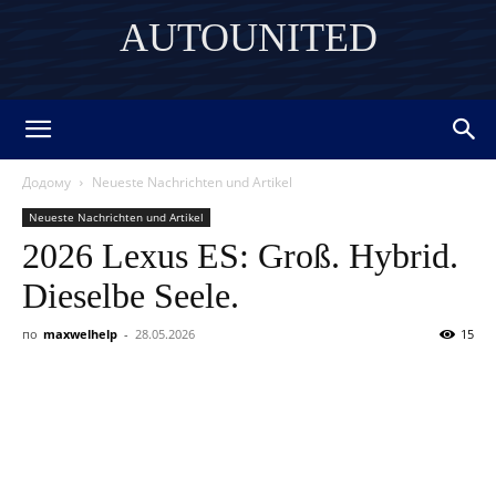
AUTOUNITED
DISCOVER THE ART OF PUBLISHING
Додому
Neueste Nachrichten und Artikel
Neueste Nachrichten und Artikel
2026 Lexus ES: Groß. Hybrid.
Dieselbe Seele.
по
maxwelhelp
-
28.05.2026
15