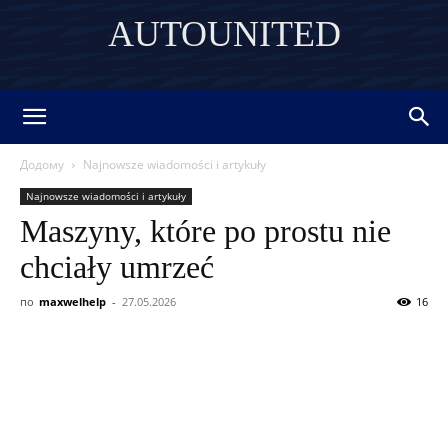
AUTOUNITED
DISCOVER THE ART OF PUBLISHING
Додому
Najnowsze wiadomości i artykuły
Najnowsze wiadomości i artykuły
Maszyny, które po prostu nie
chciały umrzeć
по
maxwelhelp
-
27.05.2026
16