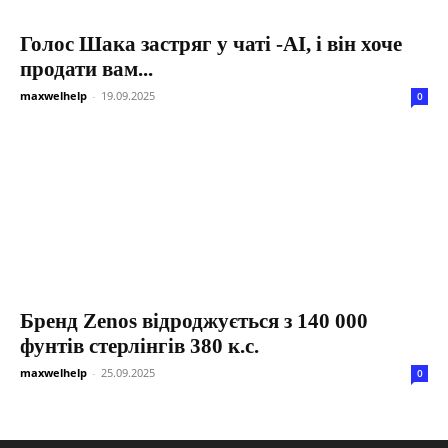
Голос Шака застряг у чаті -AI, і він хоче
продати вам...
maxwelhelp
-
19.09.2025
0
Бренд Zenos відроджується з 140 000
фунтів стерлінгів 380 к.с.
maxwelhelp
-
25.09.2025
0