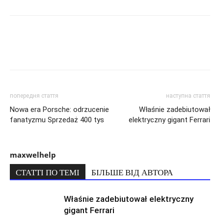
попередня стаття
наступна стаття
Nowa era Porsche: odrzucenie
Właśnie zadebiutował
fanatyzmu Sprzedaż 400 tys
elektryczny gigant Ferrari
maxwelhelp
СТАТТІ ПО ТЕМІ
БІЛЬШЕ ВІД АВТОРА
Właśnie zadebiutował elektryczny
gigant Ferrari