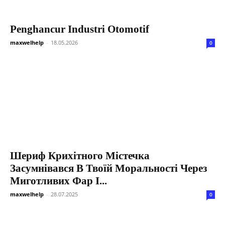
Penghancur Industri Otomotif
maxwelhelp
-
18.05.2026
0
Шериф Крихітного Містечка
Засумнівався В Твоїй Моральності Через
Миготливих Фар І...
maxwelhelp
-
28.07.2025
0