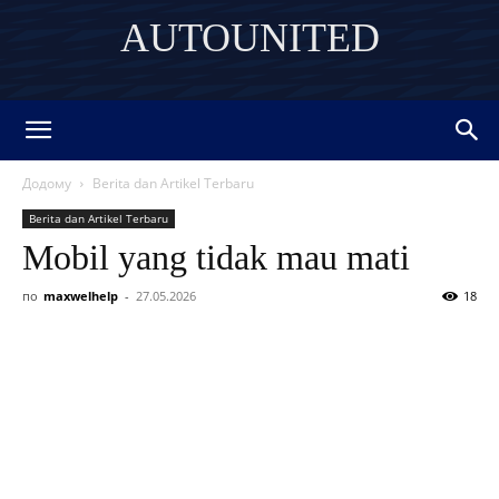
AUTOUNITED
DISCOVER THE ART OF PUBLISHING
Додому
Berita dan Artikel Terbaru
Berita dan Artikel Terbaru
Mobil yang tidak mau mati
по
maxwelhelp
-
27.05.2026
18