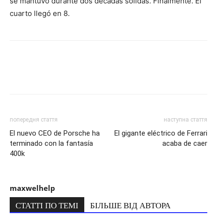
se mantuvo durante dos décadas sólidas. Finalmente. El
cuarto llegó en 8.
попередня стаття
наступна стаття
El nuevo CEO de Porsche ha
El gigante eléctrico de Ferrari
terminado con la fantasía
acaba de caer
400k
maxwelhelp
СТАТТІ ПО ТЕМІ
БІЛЬШЕ ВІД АВТОРА