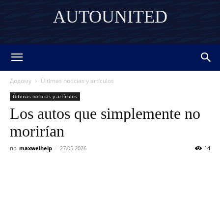
AUTOUNITED
DISCOVER THE ART OF PUBLISHING
Додому
Últimas noticias y artículos
Últimas noticias y artículos
Los autos que simplemente no
morirían
по
maxwelhelp
-
27.05.2026
14