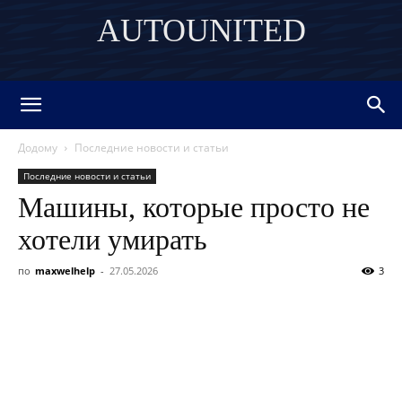
AUTOUNITED
DISCOVER THE ART OF PUBLISHING
Додому
Последние новости и статьи
Последние новости и статьи
Машины, которые просто не
хотели умирать
по
maxwelhelp
-
27.05.2026
3