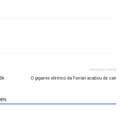
наступна стаття
0k
O gigante elétrico da Ferrari acabou de cair
ОРА