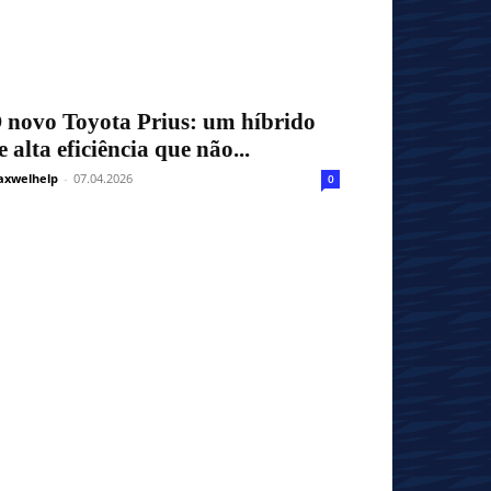
 novo Toyota Prius: um híbrido
e alta eficiência que não...
xwelhelp
-
07.04.2026
0