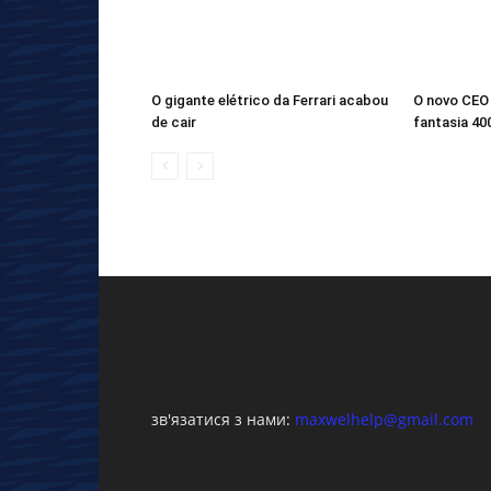
O gigante elétrico da Ferrari acabou
O novo CEO 
de cair
fantasia 40
зв'язатися з нами:
maxwelhelp@gmail.com