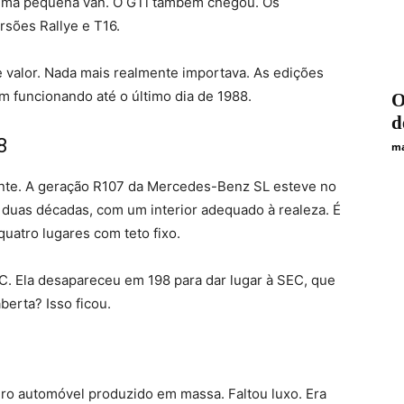
 Uma pequena van. O GTi também chegou. Os
rsões Rallye e T16.
 valor. Nada mais realmente importava. As edições
 funcionando até o último dia de 1988.
O
d
8
ma
iente. A geração R107 da Mercedes-Benz SL esteve no
 duas décadas, com um interior adequado à realeza. É
uatro lugares com teto fixo.
LC. Ela desapareceu em 198 para dar lugar à SEC, que
berta? Isso ficou.
iro automóvel produzido em massa. Faltou luxo. Era