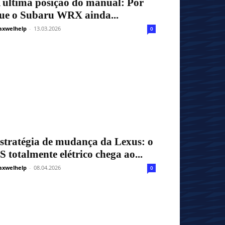
 última posição do manual: Por
ue o Subaru WRX ainda...
xwelhelp
-
13.03.2026
0
stratégia de mudança da Lexus: o
S totalmente elétrico chega ao...
xwelhelp
-
08.04.2026
0