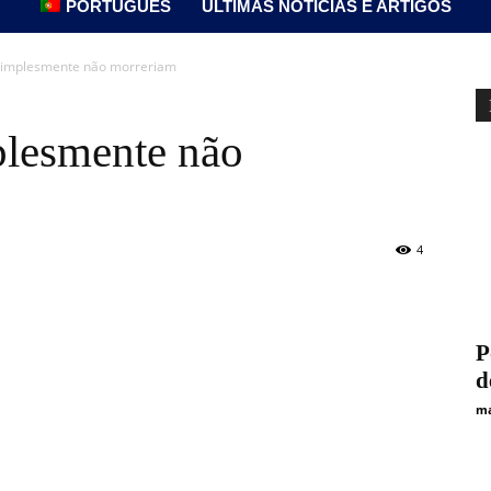
PORTUGUÊS
ÚLTIMAS NOTÍCIAS E ARTIGOS
simplesmente não morreriam
plesmente não
4
P
d
ma