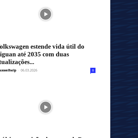
olkswagen estende vida útil do
iguan até 2035 com duas
tualizações...
xwelhelp
-
06.03.2026
0