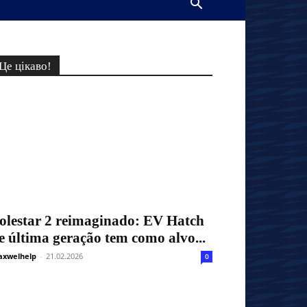
Це цікаво!
olestar 2 reimaginado: EV Hatch
e última geração tem como alvo...
xwelhelp
-
21.02.2026
0