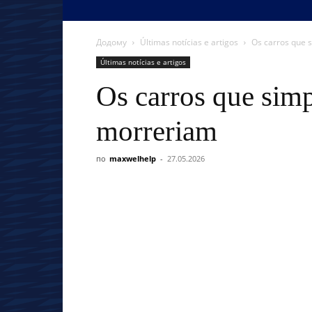
Додому
Últimas notícias e artigos
Os carros que 
Últimas notícias e artigos
Os carros que sim
morreriam
по
maxwelhelp
-
27.05.2026