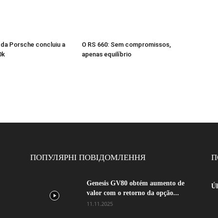
da Porsche concluiu a
O RS 660: Sem compromissos,
0k
apenas equilíbrio
ПОПУЛЯРНІ ПОВІДОМЛЕННЯ
П
Genesis GV80 obtém aumento de
Úl
valor com o retorno da opção...
11.11.2025