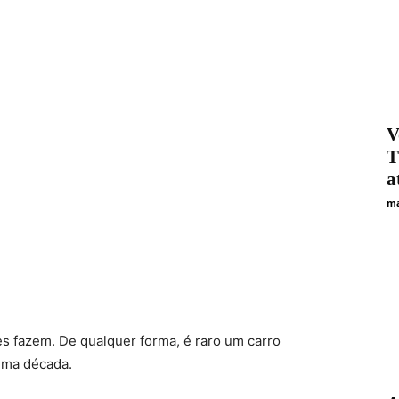
V
T
a
ma
es fazem. De qualquer forma, é raro um carro
uma década.