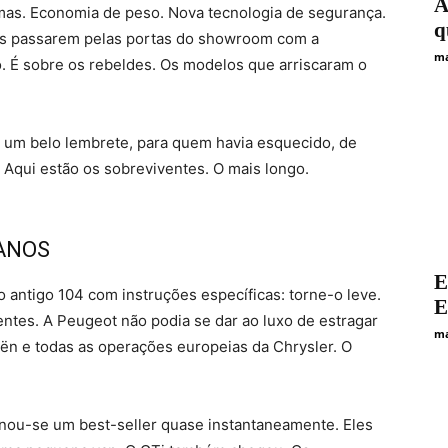
A
mas. Economia de peso. Nova tecnologia de segurança.
q
pos passarem pelas portas do showroom com a
ma
o. É sobre os rebeldes. Os modelos que arriscaram o
 um belo lembrete, para quem havia esquecido, de
Aqui estão os sobreviventes. O mais longo.
 ANOS
E
 antigo 104 com instruções específicas: torne-o leve.
E
entes. A Peugeot não podia se dar ao luxo de estragar
ma
ën e todas as operações europeias da Chrysler. O
rnou-se um best-seller quase instantaneamente. Eles