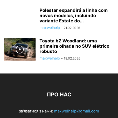
Polestar expandirá a linha com
novos modelos, incluindo
variante Estate do...
maxwelhelp
-
21.02.2026
Toyota bZ Woodland: uma
primeira olhada no SUV elétrico
robusto
maxwelhelp
-
19.02.2026
ПРО НАС
зв'язатися з нами:
maxwelhelp@gmail.com