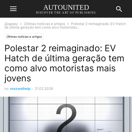
AUTOUNITED
DISCOVER THE ART OF PUBLISHING
Додому
Últimas notícias e artigos
Polestar 2 reimaginado: EV Hatch
de última geração tem como alvo motoristas...
Últimas notícias e artigos
Polestar 2 reimaginado: EV
Hatch de última geração tem
como alvo motoristas mais
jovens
по
maxwelhelp
-
21.02.2026