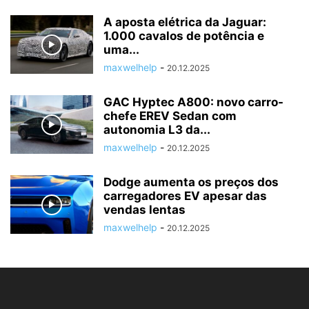
A aposta elétrica da Jaguar:
1.000 cavalos de potência e
uma...
maxwelhelp
-
20.12.2025
GAC Hyptec A800: novo carro-
chefe EREV Sedan com
autonomia L3 da...
maxwelhelp
-
20.12.2025
Dodge aumenta os preços dos
carregadores EV apesar das
vendas lentas
maxwelhelp
-
20.12.2025