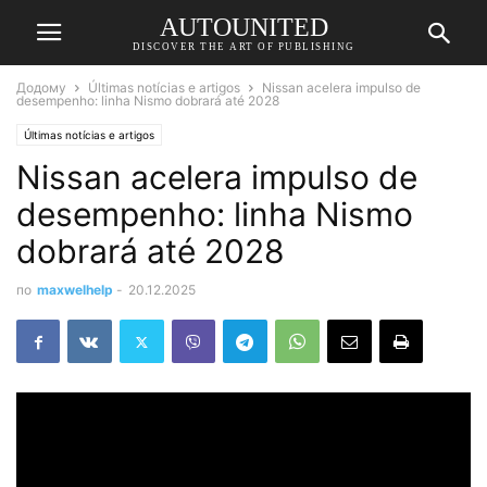
AUTOUNITED
DISCOVER THE ART OF PUBLISHING
Додому
Últimas notícias e artigos
Nissan acelera impulso de
desempenho: linha Nismo dobrará até 2028
Últimas notícias e artigos
Nissan acelera impulso de
desempenho: linha Nismo
dobrará até 2028
по
maxwelhelp
-
20.12.2025