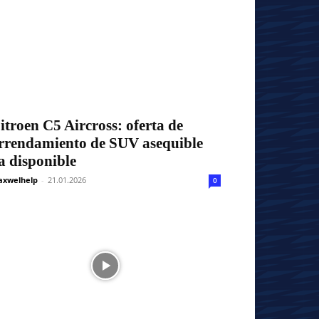
itroen C5 Aircross: oferta de
rrendamiento de SUV asequible
a disponible
xwelhelp
-
21.01.2026
0