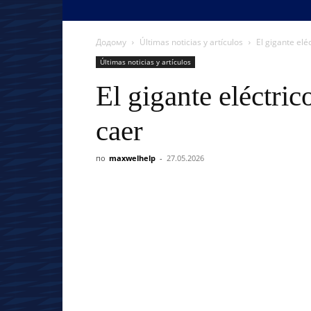
Додому
Últimas noticias y artículos
El gigante elé
Últimas noticias y artículos
El gigante eléctric
caer
по
maxwelhelp
-
27.05.2026