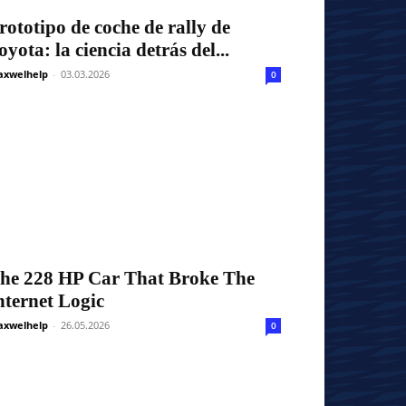
rototipo de coche de rally de
oyota: la ciencia detrás del...
xwelhelp
-
03.03.2026
0
he 228 HP Car That Broke The
nternet Logic
xwelhelp
-
26.05.2026
0