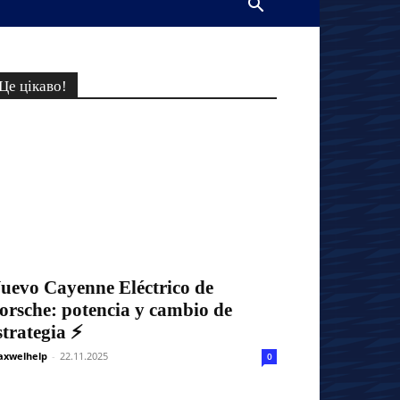
Це цікаво!
uevo Cayenne Eléctrico de
orsche: potencia y cambio de
strategia ⚡
xwelhelp
-
22.11.2025
0