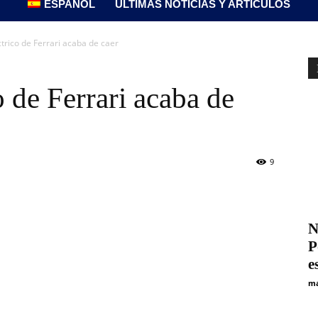
ESPAÑOL
ÚLTIMAS NOTICIAS Y ARTÍCULOS
ctrico de Ferrari acaba de caer
o de Ferrari acaba de
9
N
P
e
ma