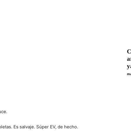
C
a
y
ma
uce.
letas. Es salvaje. Súper EV, de hecho.