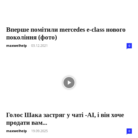
Вперше помітили mercedes e-class нового
покоління (фото)
maxwelhelp
-
03.12.2021
0
Голос Шака застряг у чаті -AI, і він хоче
продати вам...
maxwelhelp
-
19.09.2025
0