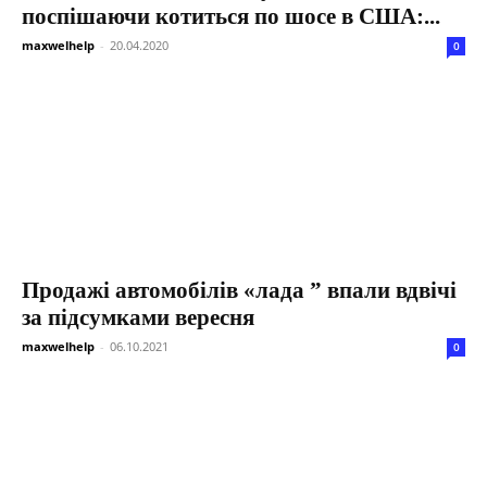
поспішаючи котиться по шосе в США:...
maxwelhelp
-
20.04.2020
0
Продажі автомобілів «лада ” впали вдвічі
за підсумками вересня
maxwelhelp
-
06.10.2021
0