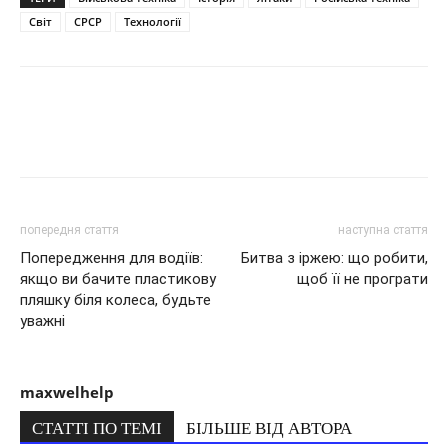
Світ
СРСР
Технології
попередня стаття
наступна стаття
Попередження для водіїв:
Битва з іржею: що робити,
якщо ви бачите пластикову
щоб її не програти
пляшку біля колеса, будьте
уважні
maxwelhelp
СТАТТІ ПО ТЕМІ
БІЛЬШЕ ВІД АВТОРА