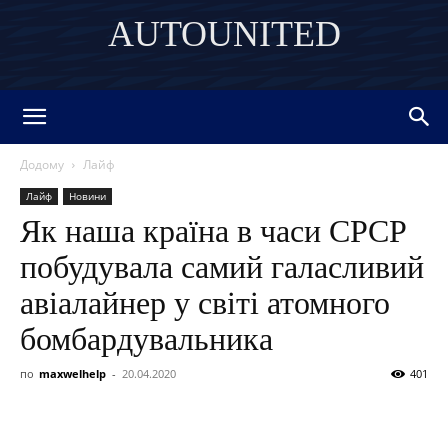
AUTOUNITED
DISCOVER THE ART OF PUBLISHING
Додому
Лайф
Лайф
Новини
Як наша країна в часи СРСР
побудувала самий галасливий
авіалайнер у світі атомного
бомбардувальника
по
maxwelhelp
-
20.04.2020
401