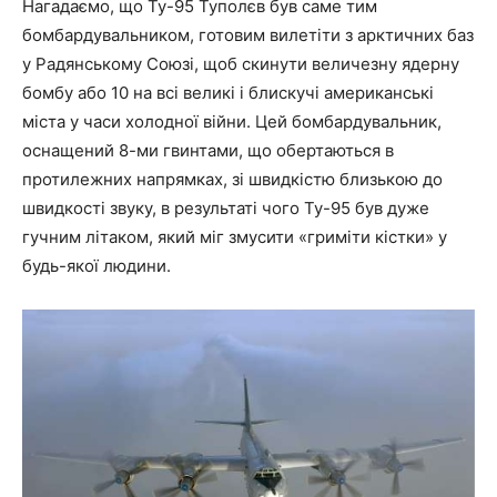
Нагадаємо, що Ту-95 Туполєв був саме тим
бомбардувальником, готовим вилетіти з арктичних баз
у Радянському Союзі, щоб скинути величезну ядерну
бомбу або 10 на всі великі і блискучі американські
міста у часи холодної війни. Цей бомбардувальник,
оснащений 8-ми гвинтами, що обертаються в
протилежних напрямках, зі швидкістю близькою до
швидкості звуку, в результаті чого Ту-95 був дуже
гучним літаком, який міг змусити «гриміти кістки» у
будь-якої людини.