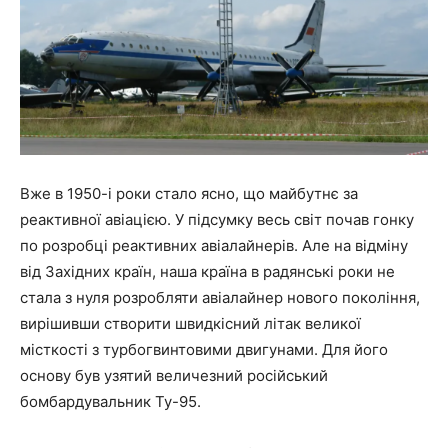
Вже в 1950-і роки стало ясно, що майбутнє за
реактивної авіацією. У підсумку весь світ почав гонку
по розробці реактивних авіалайнерів. Але на відміну
від Західних країн, наша країна в радянські роки не
стала з нуля розробляти авіалайнер нового покоління,
вирішивши створити швидкісний літак великої
місткості з турбогвинтовими двигунами. Для його
основу був узятий величезний російський
бомбардувальник Ту-95.