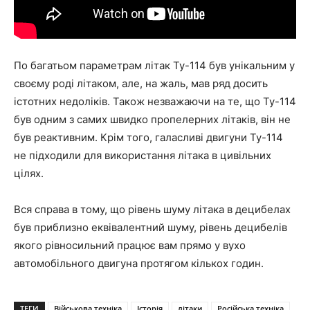
По багатьом параметрам літак Ту-114 був унікальним у
своєму роді літаком, але, на жаль, мав ряд досить
істотних недоліків. Також незважаючи на те, що Ту-114
був одним з самих швидко пропелерних літаків, він не
був реактивним. Крім того, галасливі двигуни Ту-114
не підходили для використання літака в цивільних
цілях.
Вся справа в тому, що рівень шуму літака в децибелах
був приблизно еквівалентний шуму, рівень децибелів
якого рівносильний працює вам прямо у вухо
автомобільного двигуна протягом кількох годин.
ТЕГИ
Військова техніка
Історія
літаки
Російська техніка