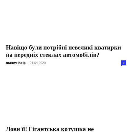
Навіщо були потрібні невеликі кватирки
на передніх стеклах автомобілів?
maxwelhelp
-
21.04.2020
0
Лови її! Гігантська котушка не