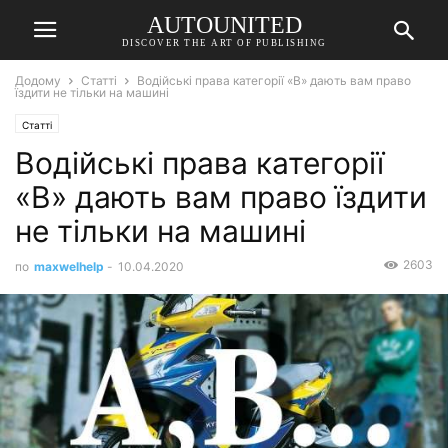
AUTOUNITED
DISCOVER THE ART OF PUBLISHING
Додому
Статті
Водійські права категорії «B» дають вам право
їздити не тільки на машині
Статті
Водійські права категорії
«B» дають вам право їздити
не тільки на машині
2603
по
maxwelhelp
-
10.04.2020