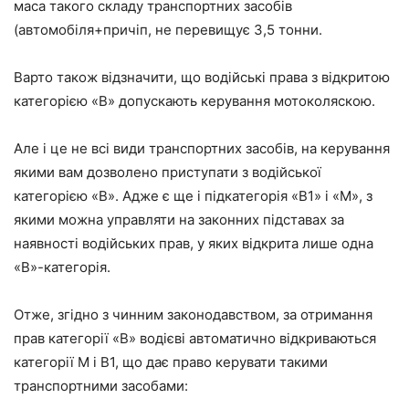
маса такого складу транспортних засобів
(автомобіля+причіп, не перевищує 3,5 тонни.
Варто також відзначити, що водійські права з відкритою
категорією «В» допускають керування мотоколяскою.
Але і це не всі види транспортних засобів, на керування
якими вам дозволено приступати з водійської
категорією «В». Адже є ще і підкатегорія «В1» і «М», з
якими можна управляти на законних підставах за
наявності водійських прав, у яких відкрита лише одна
«В»-категорія.
Отже, згідно з чинним законодавством, за отримання
прав категорії «В» водієві автоматично відкриваються
категорії М і В1, що дає право керувати такими
транспортними засобами: