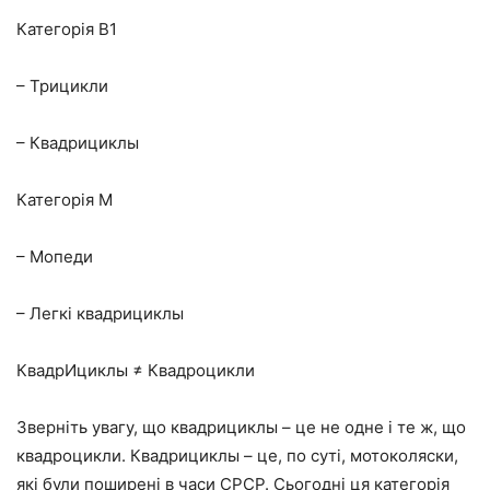
Категорія В1
– Трицикли
– Квадрициклы
Категорія М
– Мопеди
– Легкі квадрициклы
КвадрИциклы ≠ Квадроцикли
Зверніть увагу, що квадрициклы – це не одне і те ж, що
квадроцикли. Квадрициклы – це, по суті, мотоколяски,
які були поширені в часи СРСР. Сьогодні ця категорія