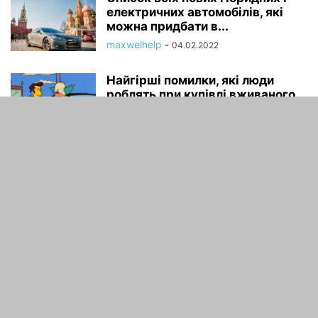
електричних автомобілів, які
можна придбати в...
maxwelhelp
-
04.02.2022
Найгірші помилки, які люди
роблять при купівлі вживаного
автомобіля
maxwelhelp
-
04.02.2022
ПРО НАС
зв'язатися з нами:
maxwelhelp@gmail.com