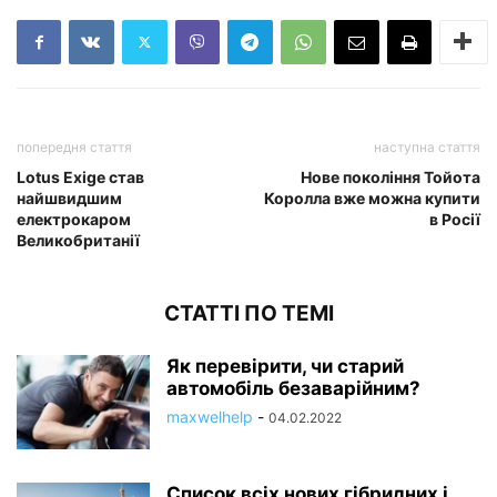
попередня стаття
наступна стаття
Lotus Exige став
Нове покоління Тойота
найшвидшим
Королла вже можна купити
електрокаром
в Росії
Великобританії
СТАТТІ ПО ТЕМІ
Як перевірити, чи старий
автомобіль безаварійним?
maxwelhelp
-
04.02.2022
Список всіх нових гібридних і