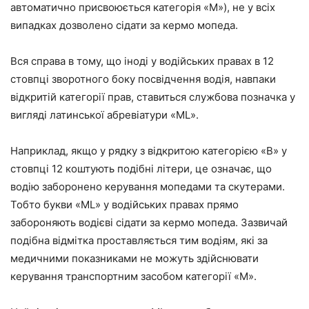
автоматично присвоюється категорія «М»), не у всіх
випадках дозволено сідати за кермо мопеда.
Вся справа в тому, що іноді у водійських правах в 12
стовпці зворотного боку посвідчення водія, навпаки
відкритій категорії прав, ставиться службова позначка у
вигляді латинської абревіатури «ML».
Наприклад, якщо у рядку з відкритою категорією «В» у
стовпці 12 коштують подібні літери, це означає, що
водію заборонено керування мопедами та скутерами.
Тобто букви «ML» у водійських правах прямо
забороняють водієві сідати за кермо мопеда. Зазвичай
подібна відмітка проставляється тим водіям, які за
медичними показниками не можуть здійснювати
керування транспортним засобом категорії «М».