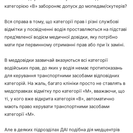
категорією «В» забороняє допуск до мопедам/скутерів?
Вся справа в тому, що категорії прав і різні службові
відмітки у посвідченні водія проставляються на підставі
пред’явленої водієм медичної довідки, яку потрібно
мати при первинному отриманні прав або при їх заміні.
В меддовідки зазвичай вказуються всі категорії
водійських прав, до яких у водія немає протипоказань
для керування транспортними засобами відповідних
категорій. На жаль, багато клініки просто не ставлять в
медсправках відмітку про категорії «М», вважаючи, що
ті, у кого вже відкрита категорія «В», автоматично
мають право керувати транспортними засобами
категорії «М».
Але в деяких підрозділах ДАІ подібна дія медцентрів