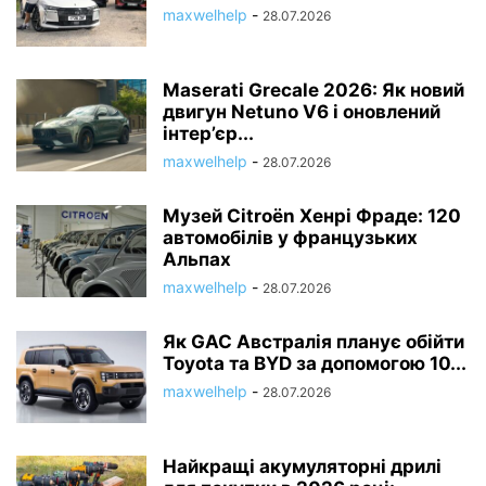
maxwelhelp
-
28.07.2026
Maserati Grecale 2026: Як новий
двигун Netuno V6 і оновлений
інтер’єр...
maxwelhelp
-
28.07.2026
Музей Citroën Хенрі Фраде: 120
автомобілів у французьких
Альпах
maxwelhelp
-
28.07.2026
Як GAC Австралія планує обійти
Toyota та BYD за допомогою 10...
maxwelhelp
-
28.07.2026
Найкращі акумуляторні дрилі