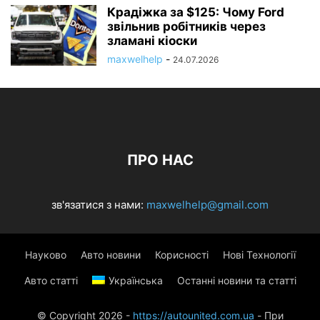
Крадіжка за $125: Чому Ford
звільнив робітників через
зламані кіоски
maxwelhelp
-
24.07.2026
ПРО НАС
зв'язатися з нами:
maxwelhelp@gmail.com
Науково
Авто новини
Корисності
Нові Технології
Авто статті
Українська
Останні новини та статті
© Copyright 2026 -
https://autounited.com.ua
- При