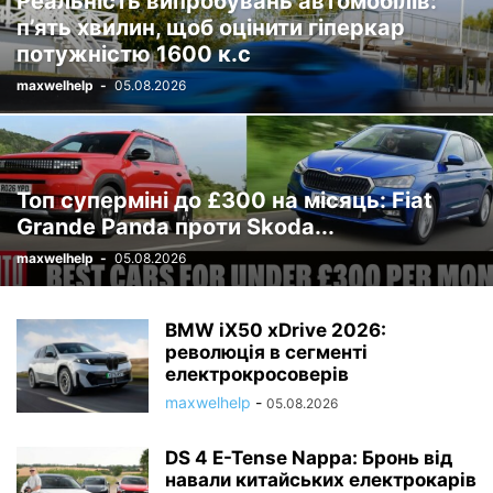
Реальність випробувань автомобілів:
п’ять хвилин, щоб оцінити гіперкар
потужністю 1600 к.с
maxwelhelp
-
05.08.2026
Топ суперміні до £300 на місяць: Fiat
Grande Panda проти Skoda...
maxwelhelp
-
05.08.2026
BMW iX50 xDrive 2026:
революція в сегменті
електрокросоверів
maxwelhelp
-
05.08.2026
DS 4 E-Tense Nappa: Бронь від
навали китайських електрокарів