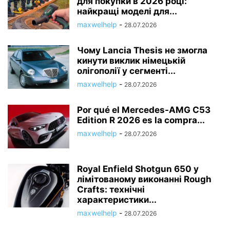
для покупки в 2026 році:
найкращі моделі для...
maxwelhelp
-
28.07.2026
Чому Lancia Thesis не змогла
кинути виклик німецькій
олігополії у сегменті...
maxwelhelp
-
28.07.2026
Por qué el Mercedes-AMG C53
Edition R 2026 es la compra...
maxwelhelp
-
28.07.2026
Royal Enfield Shotgun 650 у
лімітованому виконанні Rough
Crafts: технічні
характеристики...
maxwelhelp
-
28.07.2026