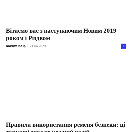
Вітаємо вас з наступаючим Новим 2019
роком і Різдвом
maxwelhelp
-
21.04.2020
0
Правила використання ременя безпеки: ці
тонкощі знає не кожний водій