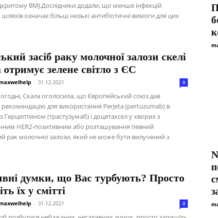
Відкритому BMJ.Дослідники додали, що менше інфекцій
П
 шляхів означає більш низькі антибіотичні вимоги для цих
б
к
ma
ький засіб раку молочної залози скелі
a отримує зелене світло з ЄС
maxwelhelp
-
31.12.2021
0
огодні, Скала оголосила, що Європейський союз дав
 рекомендацію для використання Perjeta (pertuzumab) в
з Герцептином (трастузумаб) і доцетаксел у хворих з
чним HER2-позитивним або розташування певний
й рак молочної залози, який не може бути вилучений з
N
п
ивні думки, що Вас турбують? Просто
с
іть їх у смітті
з
maxwelhelp
-
31.12.2021
0
ma
б позбутися небажаних, негативних думок, просто запишіть