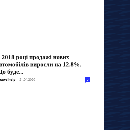
 2018 році продажі нових
втомобілів виросли на 12.8%.
о буде...
xwelhelp
-
21.04.2020
0