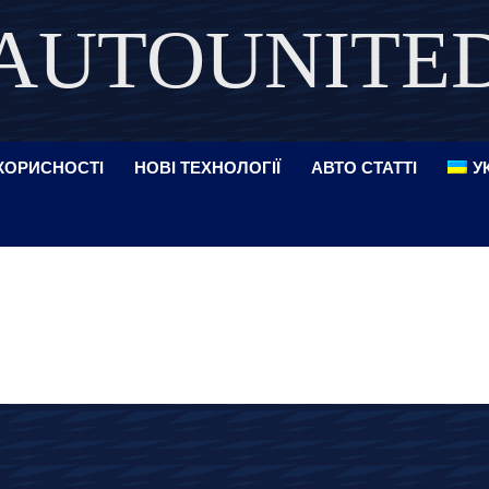
AUTOUNITE
DISCOVER THE ART OF PUBLISHING
КОРИСНОСТІ
НОВІ ТЕХНОЛОГІЇ
АВТО СТАТТІ
У
о новини
Авто статті
Автомобілі
Автомобільні технології
Детройт
ДТП
Женева
Законодавство
Корисне
Корисності
ини
Новинки автомобілів
Нові Технології
Новости
Новости
 і кросовери
Поради
Ролики
Статті
Тест-драйви
Тести