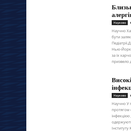
Близьк
алергі
Науково
Научно Ха
бути заляк
Педіатрії.
Нью-Йорка
за їх харч
призвело 
Високі
інфекц
Науково
Научно У п
протягом 
інфекцією 
одержують
Інституту 