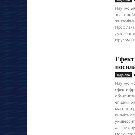
Научно Бі
знає про ї
життєдіял
Профілакт
дуже бага
вірусом С
Ефект
посил
Науково
Научно Но
ефекти фру
объяснить
епідемії 
магнітно-
вивчіть ав
университ
але не фру
мозку этоо