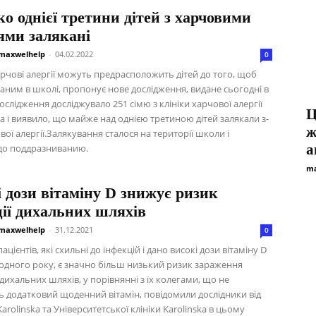
о однієї третини дітей з харчовими
ями залякані
maxwelhelp
-
04.02.2022
0
рчові алергії можуть предрасположить дітей до того, щоб
аним в школі, пропонує нове дослідження, видане сьогодні в
Дослідження досліджувало 251 сімю з клініки харчової алергії
Ц
 і виявило, що майже над однією третиною дітей залякали з-
ж
ової алергії.Залякування сталося на території школи і
а
до поддразниванию.
ma
 дози вітаміну D знижує ризик
ії дихальних шляхів
maxwelhelp
-
31.12.2021
0
ацієнтів, які схильні до інфекцій і дано високі дози вітаміну D
одного року, є значно більш низький ризик зараження
дихальних шляхів, у порівнянні з їх колегами, що не
 додатковий щоденний вітамін, повідомили дослідники від
Karolinska та Університетської клініки Karolinska в цьому