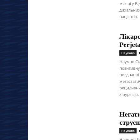
місяці у 
дихальних
пацієнтів.
Лікарс
Perjet
Науково
Научно Сь
позитивну
поєднанні 
метастати
рецидивни
хірургією.
Негат
струсн
Науково
Научно Що