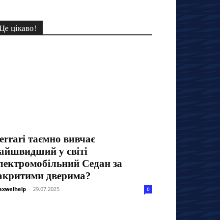
Це цікаво!
errari таємно вивчає
айшвидший у світі
лектромобільний Седан за
акритими дверима?
xwelhelp
-
29.07.2025
0