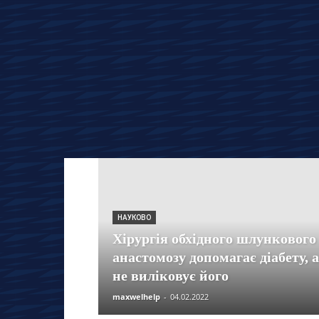
НАУКОВО
Хірургія обхідного шлункового
анастомозу допомагає діабету, 
не виліковує його
maxwelhelp
-
04.02.2022