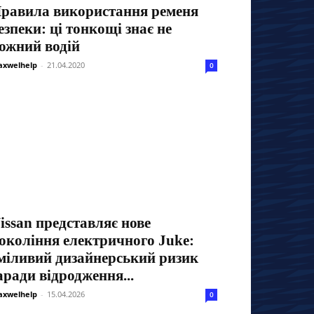
равила використання ременя
езпеки: ці тонкощі знає не
ожний водій
xwelhelp
-
21.04.2020
0
issan представляє нове
окоління електричного Juke:
міливий дизайнерський ризик
аради відродження...
xwelhelp
-
15.04.2026
0