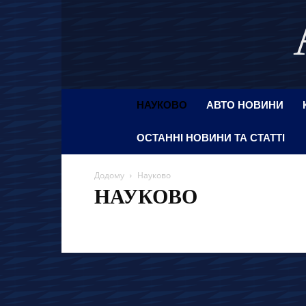
НАУКОВО
АВТО НОВИНИ
ОСТАННІ НОВИНИ ТА СТАТТІ
Додому
Науково
НАУКОВО
Останні новини та статті
Ces
Авто новини
Авт
Автосалон
База знань
Безпека
Важливо знати
Лайф
Лайфхак
Лос-Анджелес
Науково
Нов
Нью-Йорк
Париж
Пдр онлайн
Позашляховики
Чикаго