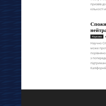
призвів до
кількості
Спожи
нейтра
Науково
Научно Сп
може проти
порівняно
з попередн
підтримани
Каліфорній