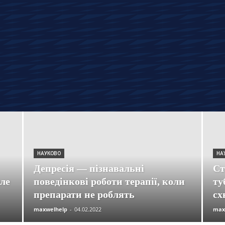
НАУКОВО
НА
Депресія — пізнавальні
Ст
але
поведінкові роботи терапії, коли
ту
препарати не роблять
сх
maxwelhelp
-
04.02.2022
max