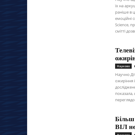
їх на арку
раніше в 
емоційні с
Science, п
смітті доз
Телеві
ожирі
Науково
Научно Діт
ожиріння 
досліджен
показала,
переглядом
Більш
ВІЛ не
Науково