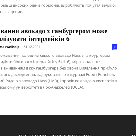
 більш високих рівнів гормонів, виробляють почуття великої
 инасыщение.
вання авокадо з гамбургером може
лізувати інтерлейкін 6
maxwelhelp
-
31.12.2021
0
оживання половини свіжого авокадо Hass з гамбургером
діяти білкового Інтерлейкіну 6 (IL-6), міра запалення,
 з вживанням в їжу гамбургера без овоча.Виявлення прибуло
ього дослідження, надрукованого в журналі Food і Function,
й Радою з авокадо Hass (HAB), і провів командою експертів в
ському університеті в Лос-Анджелесі (UCLA).