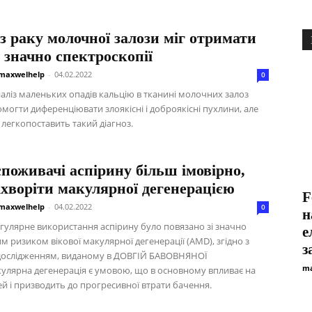
з раку молочної залози міг отримати
 значно спектроскопії
maxwelhelp
-
04.02.2022
0
аліз маленьких опадів кальцію в тканині молочних залоз
могти диференціювати злоякісні і доброякісні пухлини, але
е легкопоставить такий діагноз.
споживачі аспірину більш імовірно,
хворіти макулярної дегенерацією
F
maxwelhelp
-
04.02.2022
0
н
гулярне використання аспірину було повязано зі значно
е
 ризиком вікової макулярної дегенерації (AMD), згідно з
з
дослідженням, виданому в ДОВГІЙ БАВОВНЯНОЇ
ma
улярна дегенерація є умовою, що в основному впливає на
ей і призводить до прогресивної втрати бачення.