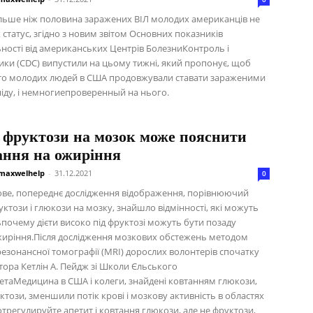
льше ніж половина заражених ВІЛ молодих американців не
х статус, згідно з новим звітом Основних показників
ьності від американських Центрів БолезниКонтроль і
ики (CDC) випустили на цьому тижні, який пропонує, щоб
то молодих людей в США продовжували ставати зараженими
ніду, і немногиепроверенный на нього.
 фруктози на мозок може пояснити
ання на ожиріння
maxwelhelp
-
31.12.2021
0
ве, попереднє дослідження відображення, порівнюючий
ктози і глюкози на мозку, знайшло відмінності, які можуть
почему дієти високо під фруктозі можуть бути позаду
ожиріння.Після дослідження мозкових обстежень методом
резонансної томографії (MRI) дорослих волонтерів спочатку
тора Кетлін А. Пейдж зі Школи Єльського
етаМедицина в США і колеги, знайдені ковтанням глюкози,
ктози, зменшили потік крові і мозкову активність в областях
трегулируйте апетит і ковтання глюкози, але не фруктози,