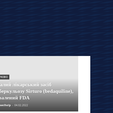
УКОВО
алий лікарський засіб
беркульозу Sirturo (bedaquiline),
валений FDA
welhelp
-
04.02.2022