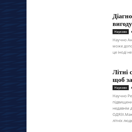
Діагно
вигоду
Науково
Научно Ан
може допо
це іноді н
Літні 
щоб за
Науково
Научно Ре
підвищеним
недавнім 
ОДЯЗІ.Мак
літніх люд