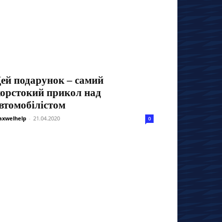
ей подарунок – самий
орстокий прикол над
втомобілістом
xwelhelp
-
21.04.2020
0