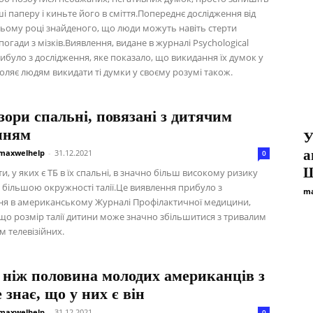
ші паперу і киньте його в сміття.Попереднє дослідження від
цьому році знайденого, що люди можуть навіть стерти
погади з мізків.Виявлення, видане в журналі Psychological
рибуло з дослідження, яке показало, що викидання їх думок у
воляє людям викидати ті думки у своєму розумі також.
зори спальні, повязані з дитячим
нням
У
а
maxwelhelp
-
31.12.2021
0
Щ
и, у яких є ТБ в їх спальні, в значно більш високому ризику
і більшою окружності талії.Це виявлення прибуло з
ma
ня в американському Журналі Профілактичної медицини,
 що розмір талії дитини може значно збільшитися з тривалим
 телевізійних.
 ніж половина молодих американців з
 знає, що у них є він
maxwelhelp
-
31.12.2021
0