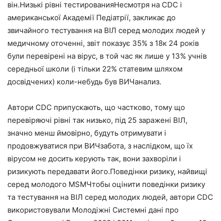
він.Низькі рівні тестированияНесмотря на CDC і
американської Академії Педіатрії, закликає до
звичайного тестування на ВІЛ серед молодих людей у
медичному оточенні, звіт показує 35% з 18к 24 років
були перевірені на вірус, в той час як лише у 13% учнів
середньої школи (і тільки 22% статевим шляхом
досвідчених) коли-небудь був ВИЧанализ.
Автори CDC припускають, що частково, тому що
перевіряючі рівні так низько, під 25 заражені ВІЛ,
значно менш ймовірно, будуть отримувати і
продовжуватися при ВИЧзабота, з наслідком, що їх
вірусом не досить керують так, вони захворіли і
ризикують передавати його.Поведінки ризику, найвищі
серед молодого МЅМЧтобы оцінити поведінки ризику
та тестування на ВІЛ серед молодих людей, автори CDC
використовували Молодіжні Системні дані про