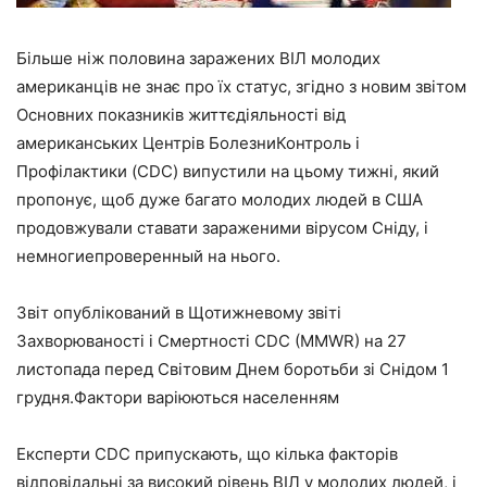
Більше ніж половина заражених ВІЛ молодих
американців не знає про їх статус, згідно з новим звітом
Основних показників життєдіяльності від
американських Центрів БолезниКонтроль і
Профілактики (CDC) випустили на цьому тижні, який
пропонує, щоб дуже багато молодих людей в США
продовжували ставати зараженими вірусом Сніду, і
немногиепроверенный на нього.
Звіт опублікований в Щотижневому звіті
Захворюваності і Смертності CDC (MMWR) на 27
листопада перед Світовим Днем боротьби зі Снідом 1
грудня.Фактори варіюються населенням
Експерти CDC припускають, що кілька факторів
відповідальні за високий рівень ВІЛ у молодих людей, і