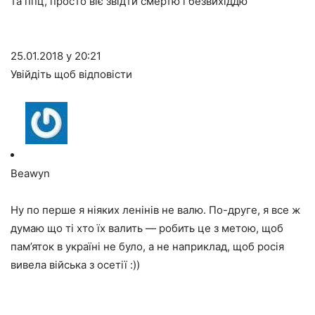
та ппц, просто віє звідти смертю і безвихіддю
25.01.2018 у 20:21
Увійдіть щоб відповісти
Beawyn
Ну по перше я ніяких ленінів не валю. По-друге, я все ж
думаю що ті хто їх валить — робить це з метою, щоб
пам’яток в україні не було, а не наприклад, щоб росія
вивела війська з осетії :))