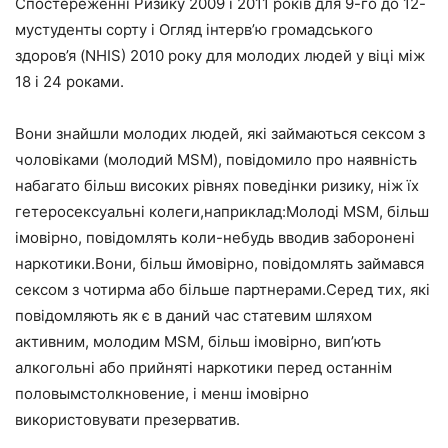
Спостереженні Ризику 2009 і 2011 років для 9-го до 12-
мустуденты сорту і Огляд інтерв’ю громадського
здоров’я (NHIS) 2010 року для молодих людей у віці між
18 і 24 роками.
Вони знайшли молодих людей, які займаються сексом з
чоловіками (молодий MSM), повідомило про наявність
набагато більш високих рівнях поведінки ризику, ніж їх
гетеросексуальні колеги,наприклад:Молоді MSM, більш
імовірно, повідомлять коли-небудь вводив заборонені
наркотики.Вони, більш ймовірно, повідомлять займався
сексом з чотирма або більше партнерами.Серед тих, які
повідомляють як є в даний час статевим шляхом
активним, молодим MSM, більш імовірно, вип’ють
алкогольні або прийняті наркотики перед останнім
половымстолкновение, і менш імовірно
використовувати презерватив.