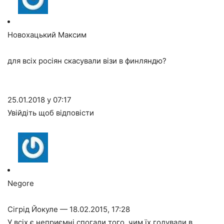
Новохацький Максим
для всіх росіян скасували візи в финляндю?
25.01.2018 у 07:17
Увійдіть щоб відповісти
Negore
Сігрід Йокуле — 18.02.2015, 17:28
У всіх є неприємні спогади того, чим їх годували в