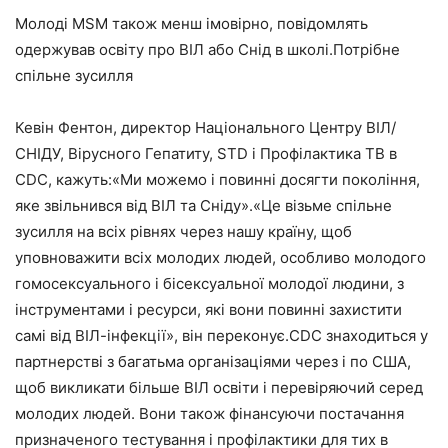
Молоді MSM також менш імовірно, повідомлять
одержував освіту про ВІЛ або Снід в школі.Потрібне
спільне зусилля
Кевін Фентон, директор Національного Центру ВІЛ/
СНІДУ, Вірусного Гепатиту, STD і Профілактика TB в
CDC, кажуть:«Ми можемо і повинні досягти покоління,
яке звільнився від ВІЛ та Сніду».«Це візьме спільне
зусилля на всіх рівнях через нашу країну, щоб
уповноважити всіх молодих людей, особливо молодого
гомосексуального і бісексуальної молодої людини, з
інструментами і ресурси, які вони повинні захистити
самі від ВІЛ-інфекції», він переконує.CDC знаходиться у
партнерстві з багатьма організаціями через і по США,
щоб викликати більше ВІЛ освіти і перевіряючий серед
молодих людей. Вони також фінансуючи постачання
призначеного тестування і профілактики для тих в