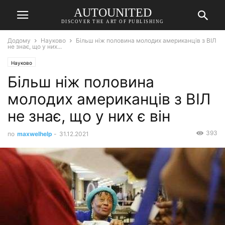
AUTOUNITED
DISCOVER THE ART OF PUBLISHING
Додому
Науково
Більш ніж половина молодих американців з ВІЛ
не знає, що у них...
Науково
Більш ніж половина
молодих американців з ВІЛ
не знає, що у них є він
393
по
maxwelhelp
-
31.12.2021