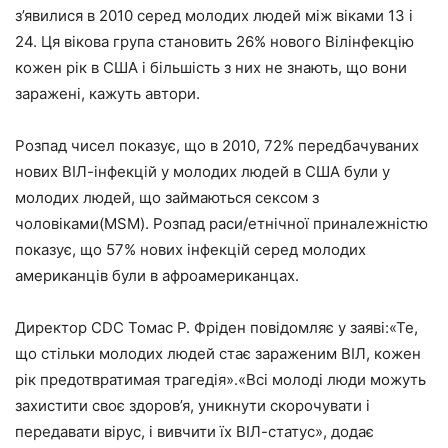
з’явилися в 2010 серед молодих людей між віками 13 і
24. Ця вікова група становить 26% нового Вілінфекцію
кожен рік в США і більшість з них не знають, що вони
заражені, кажуть автори.
Розпад чисел показує, що в 2010, 72% передбачуваних
нових ВІЛ-інфекцій у молодих людей в США були у
молодих людей, що займаються сексом з
чоловіками(MSM). Розпад раси/етнічної приналежністю
показує, що 57% нових інфекцій серед молодих
американців були в афроамериканцах.
Директор CDC Томас Р. Фріден повідомляє у заяві:«Те,
що стільки молодих людей стає зараженим ВІЛ, кожен
рік предотвратимая трагедія».«Всі молоді люди можуть
захистити своє здоров’я, уникнути скорочувати і
передавати вірус, і вивчити їх ВІЛ-статус», додає