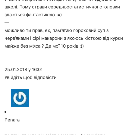
школі. Тому страви середньостатистичної столовки
здаються фантастикою. =)
—
можливо ти прав, ех, пам’ятаю гороховий суп з
черв’яками і сірі макарони з якоюсь кісткою від курки
майже без м’яса ? Де мої 10 років :))
25.01.2018 у 16:01
Увійдіть щоб відповісти
Penara