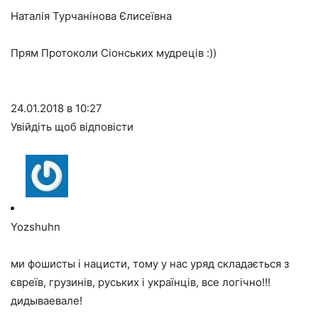
Наталія Турчанінова Єлисеївна
Прям Протоколи Сіонських мудреців :))
24.01.2018 в 10:27
Увійдіть щоб відповісти
Yozshuhn
ми фошисты і нацисти, тому у нас уряд складається з
євреїв, грузинів, руських і українців, все логічно!!!
дидываевале!