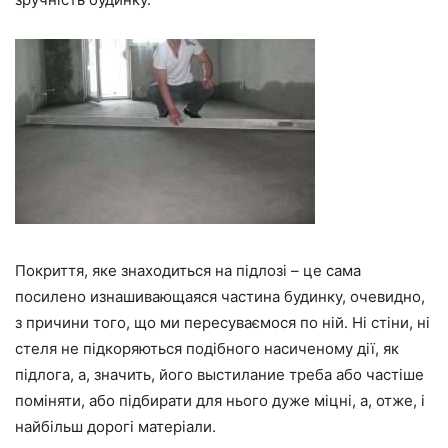
Покриття, яке знаходиться на підлозі – це сама
посилено изнашивающаяся частина будинку, очевидно,
з причини того, що ми пересуваємося по ній. Ні стіни, ні
стеля не підкоряються подібного насиченому дії, як
підлога, а, значить, його выстилание треба або частіше
поміняти, або підбирати для нього дуже міцні, а, отже, і
найбільш дорогі матеріали.