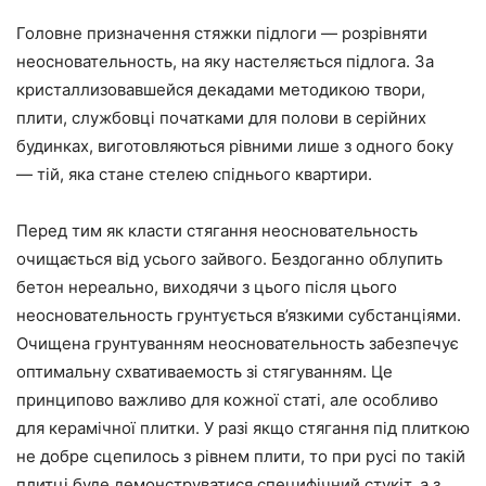
Головне призначення стяжки підлоги — розрівняти
неосновательность, на яку настеляється підлога. За
кристаллизовавшейся декадами методикою твори,
плити, службовці початками для полови в серійних
будинках, виготовляються рівними лише з одного боку
— тій, яка стане стелею спіднього квартири.
Перед тим як класти стягання неосновательность
очищається від усього зайвого. Бездоганно облупить
бетон нереально, виходячи з цього після цього
неосновательность грунтується в’язкими субстанціями.
Очищена грунтуванням неосновательность забезпечує
оптимальну схвативаемость зі стягуванням. Це
принципово важливо для кожної статі, але особливо
для керамічної плитки. У разі якщо стягання під плиткою
не добре сцепилось з рівнем плити, то при русі по такій
плитці буде демонструватися специфічний стукіт, а з