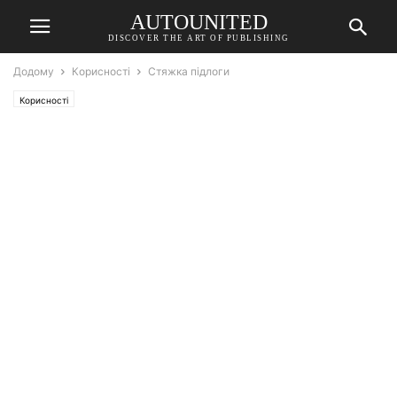
AUTOUNITED
DISCOVER THE ART OF PUBLISHING
Додому
Корисності
Стяжка підлоги
Корисності