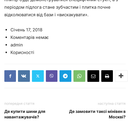
періодом підлога стане зубчастим і плитка почне
відколюватися від бази і «вискакувати».
Січень 17, 2018
Коментарів немає
admin
Корисності
попередня стаття
наступна стаття
Де купити шини для
Де замовити таксі мінівен в
навантажувачів?
Москві?