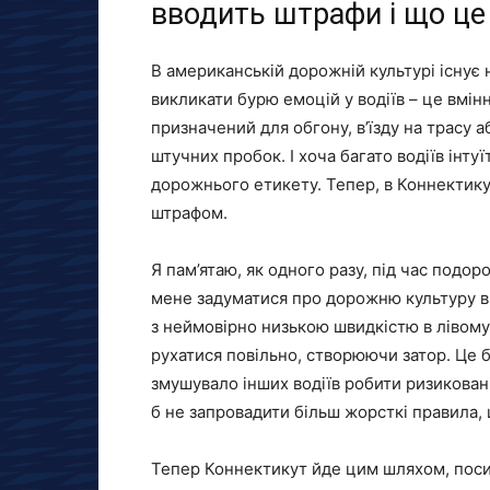
вводить штрафи і що це 
В американській дорожній культурі існує 
викликати бурю емоцій у водіїв – це вмінн
призначений для обгону, в’їзду на трасу аб
штучних пробок. І хоча багато водіїв інту
дорожнього етикету. Тепер, в Коннектику
штрафом.
Я пам’ятаю, як одного разу, під час подор
мене задуматися про дорожню культуру в
з неймовірно низькою швидкістю в лівому 
рухатися повільно, створюючи затор. Це б
змушувало інших водіїв робити ризиковані
б не запровадити більш жорсткі правила,
Тепер Коннектикут йде цим шляхом, поси