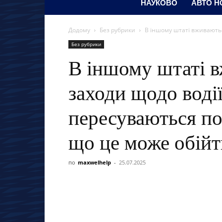
НАУКОВО
АВТО Н
Додому
Без рубрики
В іншому штаті вживаються
Без рубрики
В іншому штаті 
заходи щодо водії
пересуваються по
що це може обій
по
maxwelhelp
-
25.07.2025