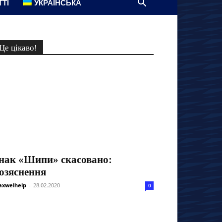
ТТІ
УКРАЇНСЬКА
Це цікаво!
нак «Шипи» скасовано:
озяснення
xwelhelp
-
28.02.2020
0