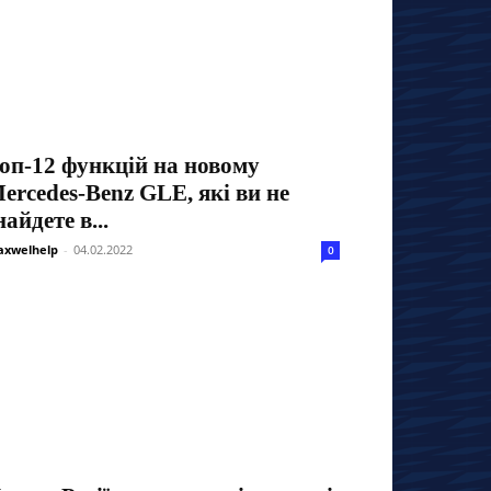
оп-12 функцій на новому
ercedes-Benz GLE, які ви не
найдете в...
xwelhelp
-
04.02.2022
0