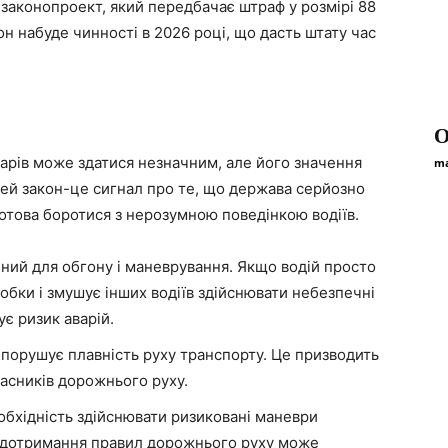
законопроект, який передбачає штраф у розмірі 88
н набуде чинності в 2026 році, що дасть штату час
O
ларів може здатися незначним, але його значення
ma
Цей закон-це сигнал про те, що держава серйозно
готова боротися з нерозумною поведінкою водіїв.
ний для обгону і маневрування. Якщо водій просто
робки і змушує інших водіїв здійснювати небезпечні
є ризик аварій.
 порушує плавність руху транспорту. Це призводить
часників дорожнього руху.
еобхідність здійснювати ризиковані маневри
ке дотримання правил дорожнього руху може