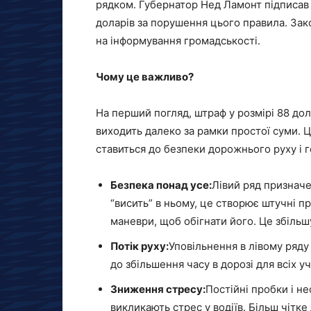
рядком. Губернатор Нед Ламонт підписав 
доларів за порушення цього правила. Зако
на інформування громадськості.
Чому це важливо?
На перший погляд, штраф у розмірі 88 до
виходить далеко за рамки простої суми. 
ставиться до безпеки дорожнього руху і 
Безпека понад усе:
Лівий ряд призначе
“висить” в ньому, це створює штучні п
маневри, щоб обігнати його. Це збільшу
Потік руху:
Уповільнення в лівому ряду
до збільшення часу в дорозі для всіх у
Зниження стресу:
Постійні пробки і н
викликають стрес у водіїв. Більш чіт