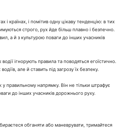
х і країнах, і помітив одну цікаву тенденцію: в тих
имуються строго, рух йде більш плавно і безпечно.
вил, а й з культурою поваги до інших учасників
 водії ігнорують правила та поводяться егоїстично.
одіїв, але й ставить під загрозу їх безпеку.
 у правильному напрямку. Він не тільки штрафує
оваги до інших учасників дорожнього руху.
збираєтеся обганяти або маневрувати, тримайтеся