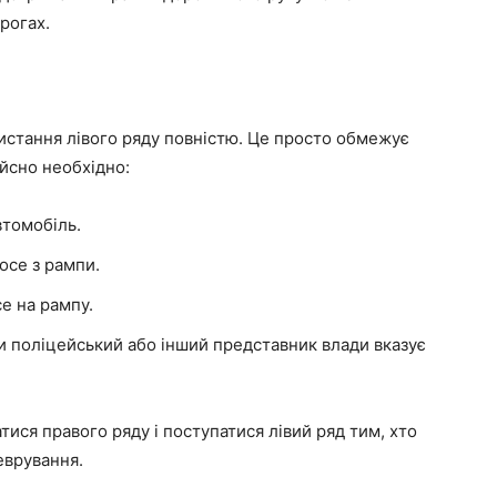
рогах.
истання лівого ряду повністю. Це просто обмежує
ійсно необхідно:
втомобіль.
осе з рампи.
е на рампу.
и поліцейський або інший представник влади вказує
тися правого ряду і поступатися лівий ряд тим, хто
еврування.