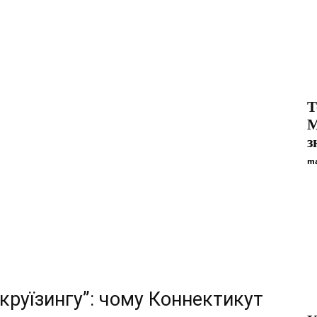
Т
M
з
ma
“круїзингу”: чому Коннектикут