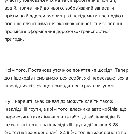
участі уповноважених на те співробітників поліції,
водій, причетний до нього, зобов’язаний записати
прізвища й адреси очевидців і повідомити про подію в
поліцію для отримання вказівок співробітника поліції
про місце оформлення дорожньо-транспортної
пригоди.
Крім того, Постанова уточнює поняття «пішохід». Тепер
до пішоходів прирівнюються особи, які пересуваються в
інвалідних візках, що приводяться в рух двигуном.
Ну і, нарешті, знак «Інвалід» можуть клеїти також
інваліди III групи, а крім того, власники автомобілів, що
перевозять таких інвалідів та (або) дітей-інвалідів. В
результаті тепер на інвалідів III групи дії знаків 3.28
(«Стоянка заборонена»), 3.29 («Стоянка заборонена по