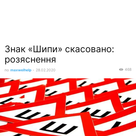
Знак «Шипи» скасовано:
розяснення
468
по
maxwelhelp
-
28.02.2020