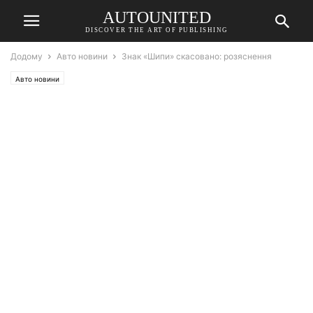
AUTOUNITED
DISCOVER THE ART OF PUBLISHING
Додому
Авто новини
Знак «Шипи» скасовано: розяснення
Авто новини