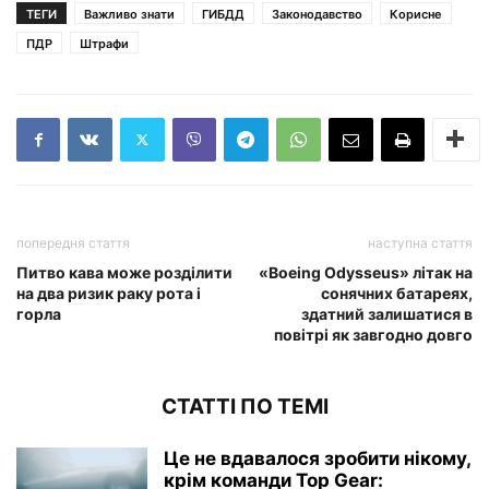
ТЕГИ
Важливо знати
ГИБДД
Законодавство
Корисне
ПДР
Штрафи
попередня стаття
наступна стаття
Питво кава може розділити
«Boeing Odysseus» літак на
на два ризик раку рота і
сонячних батареях,
горла
здатний залишатися в
повітрі як завгодно довго
СТАТТІ ПО ТЕМІ
Це не вдавалося зробити нікому,
крім команди Top Gear: