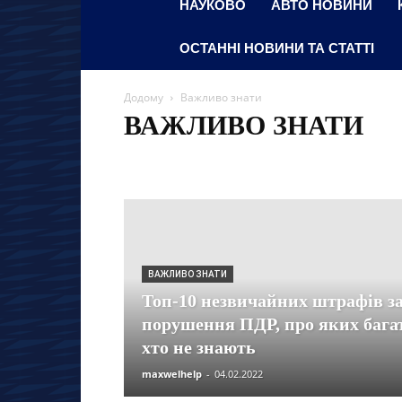
НАУКОВО
АВТО НОВИНИ
ОСТАННІ НОВИНИ ТА СТАТТІ
Додому
Важливо знати
ВАЖЛИВО ЗНАТИ
Останні новини та статті
Ces
Авто новини
Авт
Автосалон
База знань
Безпека
Важливо знати
Лайф
Лайфхак
Лос-Анджелес
Науково
Нов
Нью-Йорк
Париж
Пдр онлайн
Позашляховики
Чикаго
ВАЖЛИВО ЗНАТИ
Топ-10 незвичайних штрафів з
порушення ПДР, про яких бага
хто не знають
maxwelhelp
-
04.02.2022