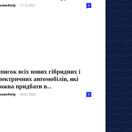
xwelhelp
-
17.12.2021
0
писок всіх нових гібридних і
лектричних автомобілів, які
ожна придбати в...
xwelhelp
-
04.02.2022
0