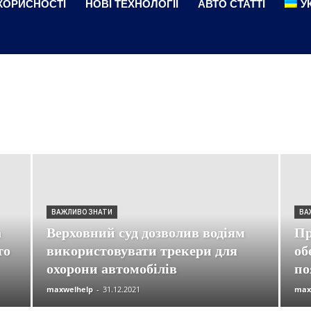
КОРИСНОСТІ
НОВІ ТЕХНОЛОГІЇ
АВТО СТАТТІ
У
о новини
Авто статті
Автомобілі
Автомобільні технології
Детройт
ДТП
Женева
Законодавство
Корисне
Корисності
ини
Новинки автомобілів
Нові Технології
Новости
Новости
 і кросовери
Поради
Ролики
Статті
Тест-драйви
Тести
ВАЖЛИВО ЗНАТИ
ВА
а
Верховний суд дозволив водіям
Пр
то
використовувати трекери для
об
охорони автомобілів
по
maxwelhelp
-
31.12.2021
max