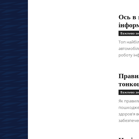
Ось в 
інфор
Важливо зн
Топ найбі
автомобіля
роботу ін
Прави
тонкощ
Важливо зн
Як правил
пошкоджен
здоров'я в
забезпечен