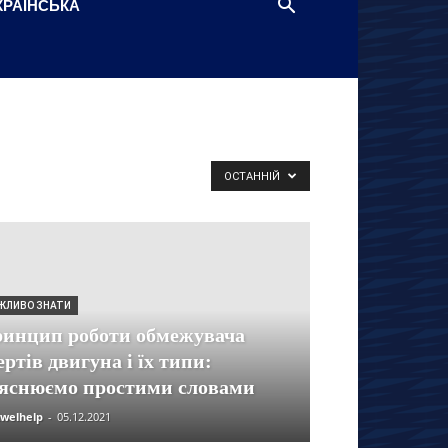
КРАЇНСЬКА
ОСТАННІЙ
ЖЛИВО ЗНАТИ
инцип роботи обмежувача
ертів двигуна і їх типи:
яснюємо простими словами
welhelp
-
05.12.2021