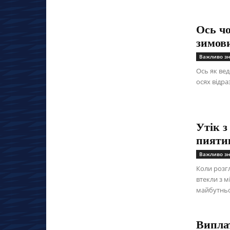
Ось чо
зимов
Важливо зн
Ось як ве
осях відра
Утік з
пияти
Важливо зн
Коли розгл
втекли з м
майбутньом
Випла