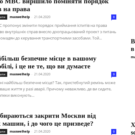
о МВС вирішило поміняти порядок
в на права
maxwelhelp
-
21.04.2020
ати
0
С пропонує змінити порядок приймання іспитів на права
тво внутрішніх справ внесло доопрацьований проект з питань
ромадян до керування транспортними засобами. Той...
В
в
йбільш безпечне місце в вашому
ma
білі, і це не те, що ви думаєте
maxwelhelp
-
21.04.2020
ати
0
ні найбільш безпечне місце? Так, пристебнутий ремінь може
ваше життя у разі аварії. Причому неважливо, де ви сидите,
зпеки виконують...
збираються закрити Москви від
 машин, і до чого це призведе?
Х
s
maxwelhelp
-
21.04.2020
ати
0