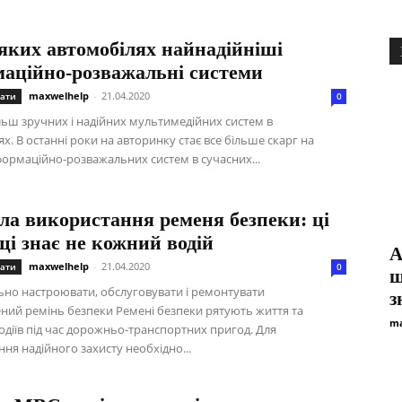
яких автомобілях найнадійніші
маційно-розважальні системи
maxwelhelp
-
21.04.2020
ати
0
льш зручних і надійних мультимедійних систем в
х. В останні роки на авторинку стає все більше скарг на
формаційно-розважальних систем в сучасних...
ла використання ременя безпеки: ці
і знає не кожний водій
А
maxwelhelp
-
21.04.2020
ати
0
щ
ьно настроювати, обслуговувати і ремонтувати
з
ий ремінь безпеки Ремені безпеки рятують життя та
ma
одіїв під час дорожньо-транспортних пригод. Для
ня надійного захисту необхідно...