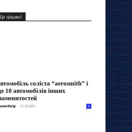
Це цікаво!
втомобіль соліста “aerosmith” і
е 10 автомобілів інших
наменитостей
xwelhelp
-
12.10.2021
0