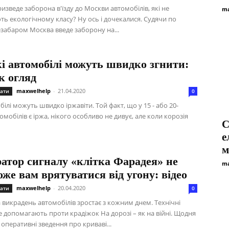
изведе заборона в'їзду до Москви автомобілів, які не
ma
ть екологічному класу? Ну ось і дочекалися. Судячи по
езабаром Москва введе заборону на...
і автомобілі можуть швидко згнити:
к огляд
maxwelhelp
-
21.04.2020
ати
0
білі можуть швидко іржавіти. Той факт, що у 15 - або 20-
омобілів є іржа, нікого особливо не дивує, але коли корозія
С
е
м
атор сигналу «клітка Фарадея» не
ma
же вам врятуватися від угону: відео
maxwelhelp
-
20.04.2020
ати
0
 викрадень автомобілів зростає з кожним днем. Технічні
е допомагають проти крадіжок На дорозі – як на війні. Щодня
оперативні зведення про криваві...