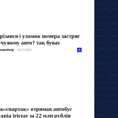
різався і уламок номера застряг
 чужому авто? так буває
xwelhelp
-
06.12.2021
0
к«спартак» отримав автобус
cania irirzar за 22 млн рублів