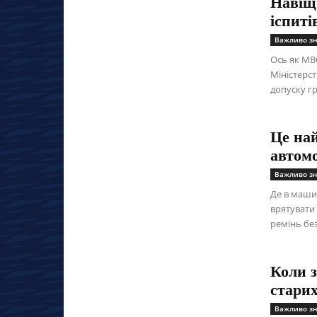
Навіщ
іспиті
Важливо зн
Ось як МВ
Міністерс
допуску г
Це на
автомо
Важливо зн
Де в маши
врятувати 
ремінь бе
Коли 
старих
Важливо зн