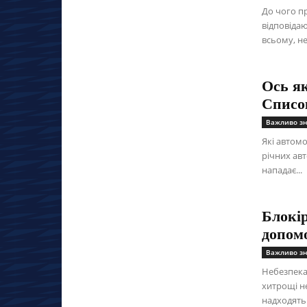
До чого пр
відповідаю
всьому, н
Ось як
Списо
Важливо зн
Які автомо
річних авт
нападає...
Блокір
допомо
Важливо зн
Небезпека
хитрощі н
надходять 