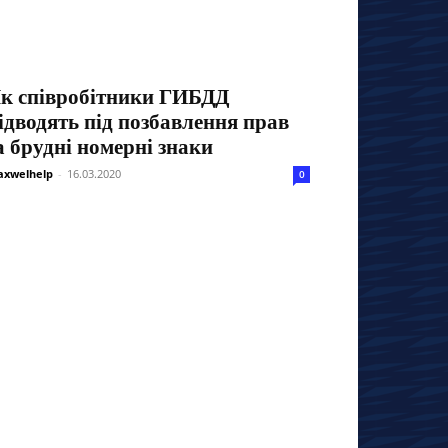
к співробітники ГИБДД
ідводять під позбавлення прав
а брудні номерні знаки
xwelhelp
-
16.03.2020
0