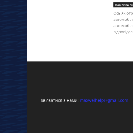
Важливо зн
Ось як от
автомобіл
автомобілі
відповідал
зв'язатися з нами:
maxwelhelp@gmail.com