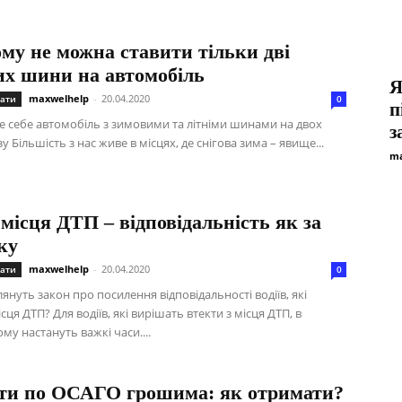
му не можна ставити тільки дві
их шини на автомобіль
Я
maxwelhelp
-
20.04.2020
ати
0
п
де себе автомобіль з зимовими та літніми шинами на двох
з
зу Більшість з нас живе в місцях, де снігова зима – явище...
ma
 місця ДТП – відповідальність як за
ку
maxwelhelp
-
20.04.2020
ати
0
януть закон про посилення відповідальності водіїв, які
ісця ДТП? Для водіїв, які вирішать втекти з місця ДТП, в
у настануть важкі часи....
ти по ОСАГО грошима: як отримати?