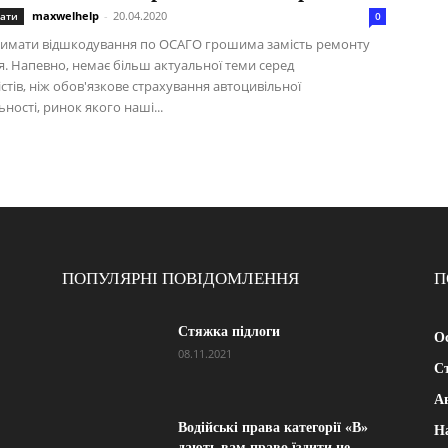
maxwelhelp
-
20.04.2020
ати
0
римати відшкодування по ОСАГО грошима замість ремонту
я. Напевно, немає більш актуальної теми серед
стів, ніж обов'язкове страхування автоцивільної
ьності, ринок якого наші...
ПОПУЛЯРНІ ПОВІДОМЛЕННЯ
П
Стяжка підлоги
Ос
08.11.2021
Ст
А
Водійські права категорії «B»
Н
дають вам право їздити не