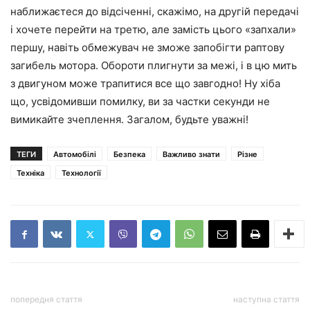
наближаєтеся до відсіченні, скажімо, на другій передачі
і хочете перейти на третю, але замість цього
«запхали»
першу
, навіть обмежувач не зможе запобігти раптову
загибель мотора. Обороти плигнути за межі, і в цю мить
з двигуном може трапитися все що завгодно! Ну хіба
що, усвідомивши помилку, ви за частки секунди не
вимикайте зчеплення. Загалом, будьте уважні!
ТЕГИ
Автомобілі
Безпека
Важливо знати
Різне
Техніка
Технології
попередня стаття
наступна стаття