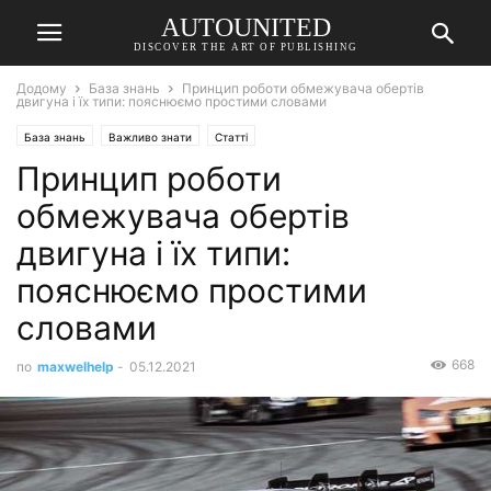
AUTOUNITED
DISCOVER THE ART OF PUBLISHING
Додому
База знань
Принцип роботи обмежувача обертів
двигуна і їх типи: пояснюємо простими словами
База знань
Важливо знати
Статті
Принцип роботи
обмежувача обертів
двигуна і їх типи:
пояснюємо простими
словами
668
по
maxwelhelp
-
05.12.2021