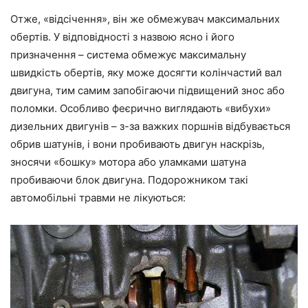
Отже, «відсічення», він же обмежувач максимальних
обертів. У відповідності з назвою ясно і його
призначення – система обмежує максимальну
швидкість обертів, яку може досягти колінчастий вал
двигуна, тим самим запобігаючи підвищений знос або
поломки. Особливо феєрично виглядають «вибухи»
дизельних двигунів – з-за важких поршнів відбувається
обрив шатунів, і вони пробивають двигун наскрізь,
зносячи «бошку» мотора або уламками шатуна
пробиваючи блок двигуна. Подорожником такі
автомобільні травми не лікуються: