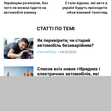
Українцям розповіли, без
Стало відомо, які авто в
чого не можна їздити на
україні будуть проходити
автомобілі взимку
обов’язковий техогляд
СТАТТІ ПО ТЕМІ
Як перевірити, чи старий
автомобіль безаварійним?
maxwelhelp
-
04.02.2022
Список всіх нових гібридних і
електричних автомобілів, які
можна придбати в...
maxwelhelp
-
04.02.2022
Найгірші помилки, які люди
роблять при купівлі вживаного
автомобіля