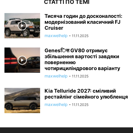
СТАТТІ ПО ТЕМІ
Тисяча годин до досконалості:
модернізований класичний FJ
Cruiser
maxwelhelp
-
11.11.2025
Genesिस GV80 отримує
збільшення вартості завдяки
поверненню
чотирициліндрового варіанту
maxwelhelp
-
11.11.2025
Kia Telluride 2027: сміливий
рестайлінг сімейного улюбленця
maxwelhelp
-
11.11.2025