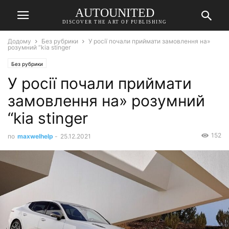
AUTOUNITED
DISCOVER THE ART OF PUBLISHING
Додому
Без рубрики
У росії почали приймати замовлення на»
розумний “kia stinger
Без рубрики
У росії почали приймати
замовлення на» розумний
“kia stinger
152
по
maxwelhelp
-
25.12.2021