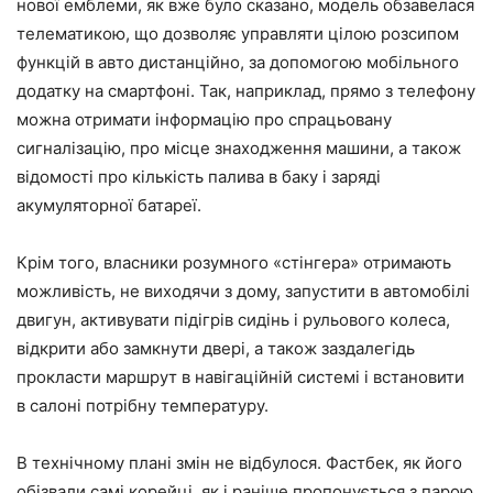
нової емблеми, як вже було сказано, модель обзавелася
телематикою, що дозволяє управляти цілою розсипом
функцій в авто дистанційно, за допомогою мобільного
додатку на смартфоні. Так, наприклад, прямо з телефону
можна отримати інформацію про спрацьовану
сигналізацію, про місце знаходження машини, а також
відомості про кількість палива в баку і заряді
акумуляторної батареї.
Крім того, власники розумного «стінгера» отримають
можливість, не виходячи з дому, запустити в автомобілі
двигун, активувати підігрів сидінь і рульового колеса,
відкрити або замкнути двері, а також заздалегідь
прокласти маршрут в навігаційній системі і встановити
в салоні потрібну температуру.
В технічному плані змін не відбулося. Фастбек, як його
обізвали самі корейці, як і раніше пропонується з парою