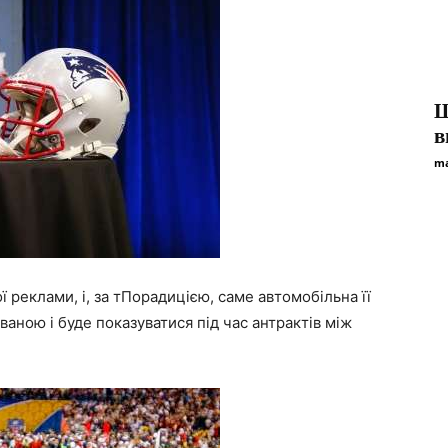
Щ
в
ma
ї реклами, і, за тПорадицією, саме автомобільна її
аною і буде показуватися під час антрактів між