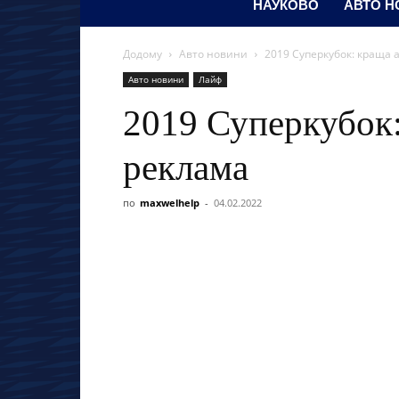
НАУКОВО
АВТО Н
Додому
Авто новини
2019 Суперкубок: краща 
Авто новини
Лайф
2019 Суперкубок:
реклама
по
maxwelhelp
-
04.02.2022