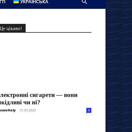
ТТІ
УКРАЇНСЬКА
Це цікаво!
лектронні сигарети — вони
кідливі чи ні?
xwelhelp
-
31.03.2020
0