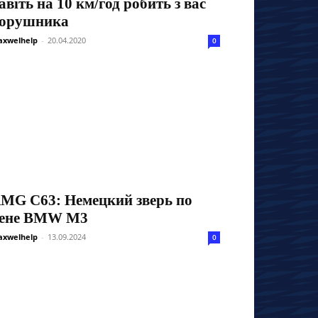
авіть на 10 км/год робить з вас
орушника
xwelhelp
-
20.04.2020
0
MG C63: Немецкий зверь по
ене BMW M3
xwelhelp
-
13.09.2024
0