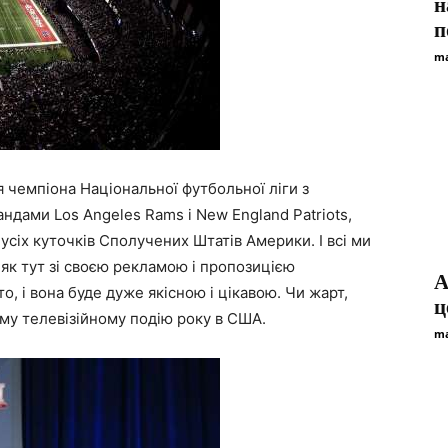
н
п
ma
 чемпіона Національної футбольної ліги з
дами Los Angeles Rams і New England Patriots,
 усіх куточків Сполучених Штатів Америки. І всі ми
 як тут зі своєю рекламою і пропозицією
A
о, і вона буде дуже якісною і цікавою. Чи жарт,
ц
у телевізійному подію року в США.
ma