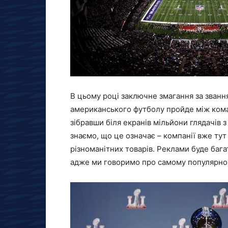
В цьому році заключне змагання за звання
американського футболу пройде між коман
зібравши біля екранів мільйони глядачів з
знаємо, що це означає – компанії вже тут
різноманітних товарів. Реклами буде багат
адже ми говоримо про самому популярном