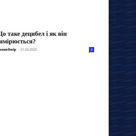
о таке децибел і як він
имірюється?
xwelhelp
-
21.04.2020
0