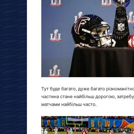
Тут буде багато, дуже багато різноманітно
частина стане найбільш дорогою, затребув
матчами найбільш часто.