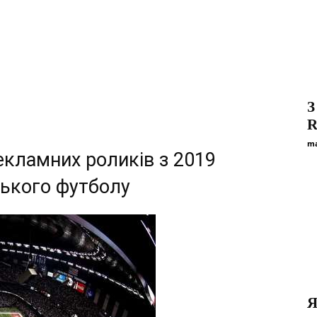
З
R
ma
екламних роликів з 2019
ського футболу
Я