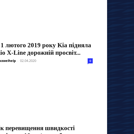
 1 лютого 2019 року Kia підняла
io X-Line дорожній просвіт...
xwelhelp
-
02.04.2020
0
к перевищення швидкості