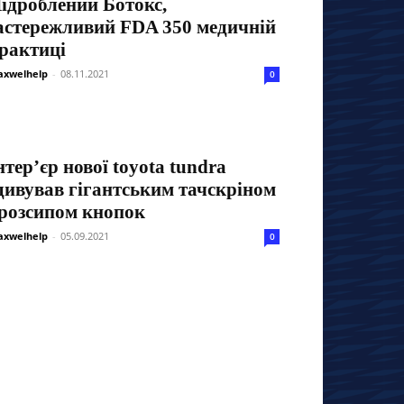
ідроблений Ботокс,
астережливий FDA 350 медичній
рактиці
xwelhelp
-
08.11.2021
0
нтер’єр нової toyota tundra
дивував гігантським тачскріном
 розсипом кнопок
xwelhelp
-
05.09.2021
0