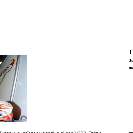
1
з
ma