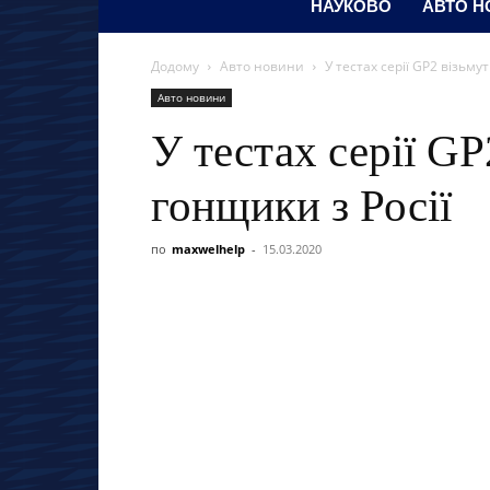
НАУКОВО
АВТО Н
Додому
Авто новини
У тестах серії GP2 візьму
Авто новини
У тестах серії GP
гонщики з Росії
по
maxwelhelp
-
15.03.2020