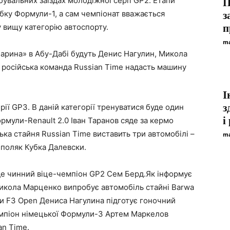
обувальних заїздах молодіжної серії GP2. Етапи
П
бку Формули-1, а сам чемпіонат вважається
з
вищу категорію автоспорту.
п
ma
Марина» в Абу-Дабі будуть Денис Нагулин, Микола
 російська команда Russian Time надасть машину
І
з
ії GP3. В даній категорії тренуватися буде один
і
ормули-Renault 2.0 Іван Таранов сяде за кермо
ська стайня Russian Time виставить три автомобілі –
ma
 поляк Кубка Далевски.
е чинний віце-чемпіон GP2 Сем Берд.Як інформує
Микола Марценко випробує автомобіль стайні Barwa
пи F3 Open Дениса Нагулина підготує гоночний
чемпіон німецької Формули-3 Артем Маркелов
an Time.