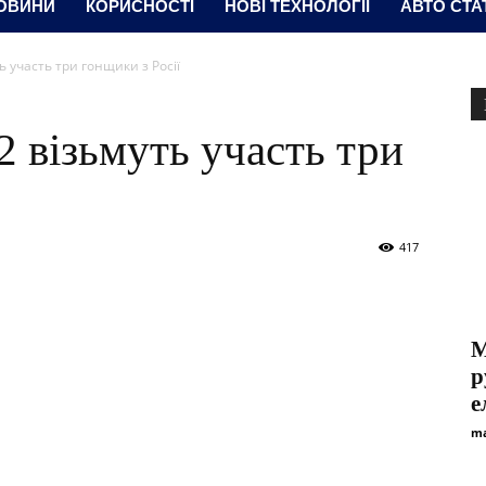
ОВИНИ
КОРИСНОСТІ
НОВІ ТЕХНОЛОГІЇ
АВТО СТА
ть участь три гонщики з Росії
2 візьмуть участь три
417
М
р
е
ma