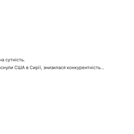
а сутність.
иснули США в Сирії, знизилася конкурентність…