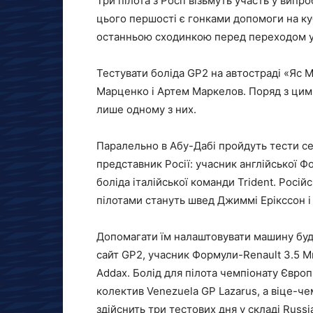
Три пілота з Росії візьмуть участь у випр
цього першості є гонками допомоги на ку
останньою сходинкою перед переходом у 
Тестувати боліда GP2 на автостраді «Яс 
Марценко і Артем Маркелов.
Поряд з цим
лише одному з них.
Паралельно в Абу-Дабі пройдуть тести сер
представник Росії: учасник англійської Ф
боліда італійської команди Trident. Росій
пілотами стануть швед Джиммі Ерікссон і
Допомагати їм налаштовувати машину буд
сайт GP2, учасник Формули-Renault 3.5 
Addax. Болід для пілота чемпіонату Євро
колектив Venezuela GP Lazarus, а віце-
здійснить три тестових дня у складі Russi