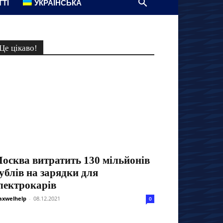
ТТІ
УКРАЇНСЬКА
Це цікаво!
осква витратить 130 мільйонів
ублів на зарядки для
лектрокарів
xwelhelp
-
08.12.2021
0