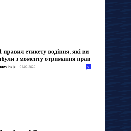
1 правил етикету водіння, які ви
абули з моменту отримання прав
xwelhelp
-
04.02.2022
0