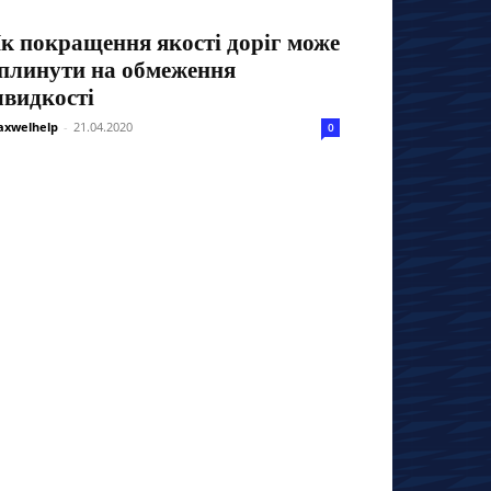
к покращення якості доріг може
плинути на обмеження
видкості
xwelhelp
-
21.04.2020
0