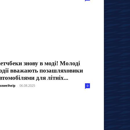
етчбеки знову в моді! Молоді
одії вважають позашляховики
втомобілями для літніх...
xwelhelp
-
06.08.2025
0