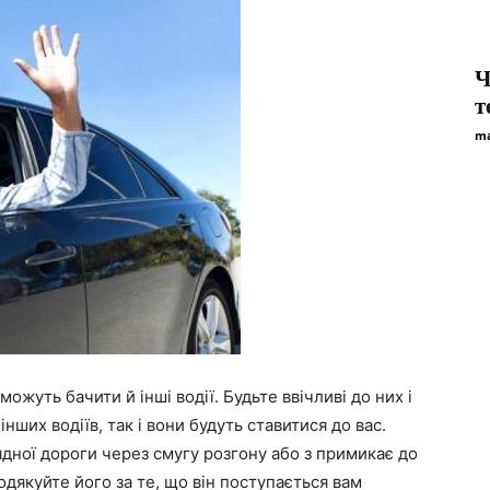
Ч
т
ma
можуть бачити й інші водії. Будьте ввічливі до них і
інших водіїв, так і вони будуть ставитися до вас.
дної дороги через смугу розгону або з примикає до
одякуйте його за те, що він поступається вам