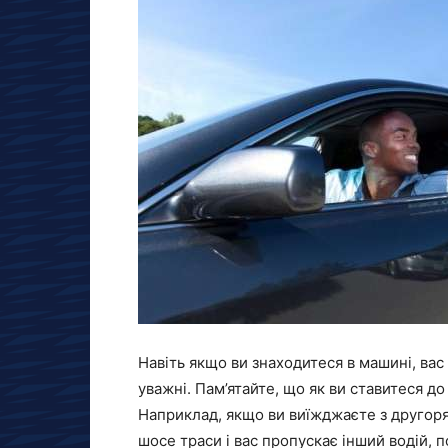
Навіть якщо ви знаходитеся в машині, вас 
уважні. Пам’ятайте, що як ви ставитеся до 
Наприклад, якщо ви виїжджаєте з другоря
шосе траси і вас пропускає інший водій, п