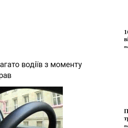
1
в
ma
багато водіїв з моменту
рав
П
т
ma