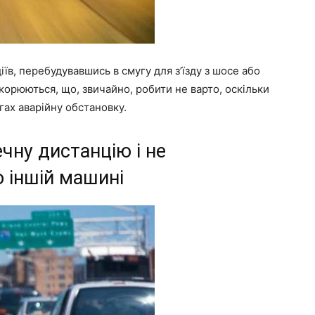
іїв, перебудувавшись в смугу для з’їзду з шосе або
искорюються, що, звичайно, робити не варто, оскільки
гах аварійну обстановку.
чну дистанцію і не
о іншій машині