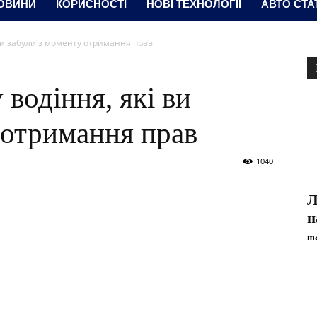
ОВИНИ
КОРИСНОСТІ
НОВІ ТЕХНОЛОГІЇ
АВТО СТА
 ви забули з моменту отримання прав
 водіння, які ви
 отримання прав
1040
Л
н
ma