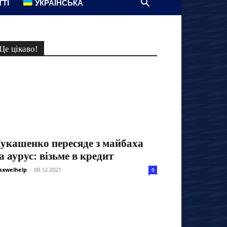
ТТІ
УКРАЇНСЬКА
Це цікаво!
укашенко пересяде з майбаха
а аурус: візьме в кредит
xwelhelp
-
08.12.2021
0