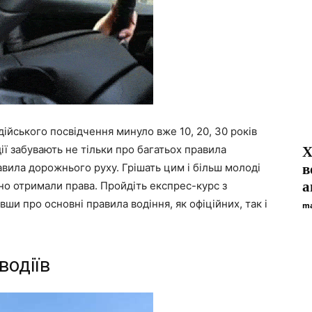
дійського посвідчення минуло вже 10, 20, 30 років
ії забувають не тільки про багатьох правила
Х
равила дорожнього руху. Грішать цим і більш молоді
в
а
вно отримали права. Пройдіть експрес-курс з
ши про основні правила водіння, як офіційних, так і
ma
водіїв