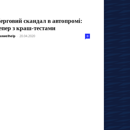
ерговий скандал в автопромі:
епер з краш-тестами
xwelhelp
-
20.04.2020
0