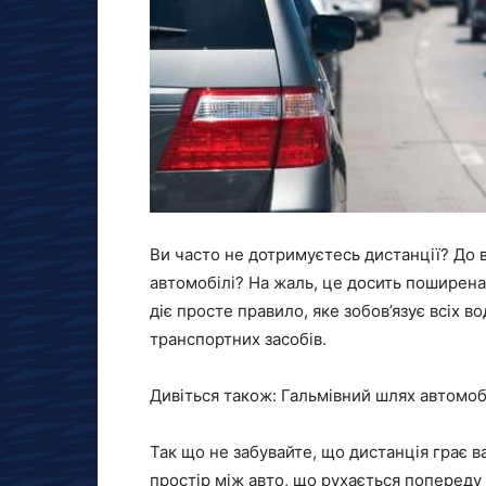
Ви часто не дотримуєтесь дистанції? До в
автомобілі? На жаль, це досить поширена
діє просте правило, яке зобов’язує всіх в
транспортних засобів.
Дивіться також: Гальмівний шлях автомоб
Так що не забувайте, що дистанція грає 
простір між авто, що рухається попереду