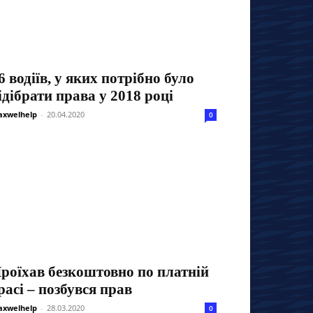
6 водіїв, у яких потрібно було
ідібрати права у 2018 році
xwelhelp
-
20.04.2020
0
роїхав безкоштовно по платній
расі – позбувся прав
xwelhelp
-
28.03.2020
0