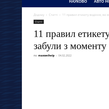
НАУКОВО
АВТО Н
Додому
Статті
11 правил етикету водіння, які
Статті
11 правил етикету
забули з моменту
по
maxwelhelp
-
04.02.2022