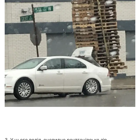
3. У цього водія, очевидно рентгенівське зір