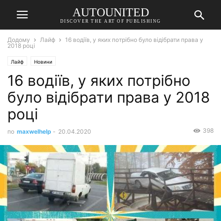
AUTOUNITED
DISCOVER THE ART OF PUBLISHING
Додому
Лайф
16 водіїв, у яких потрібно було відібрати права у
2018 році
Лайф
Новини
16 водіїв, у яких потрібно
було відібрати права у 2018
році
398
по
maxwelhelp
-
20.04.2020