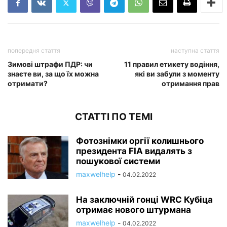
попередня стаття
наступна стаття
Зимові штрафи ПДР: чи
11 правил етикету водіння,
знаєте ви, за що їх можна
які ви забули з моменту
отримати?
отримання прав
СТАТТІ ПО ТЕМІ
Фотознімки оргії колишнього
президента FIA видалять з
пошукової системи
maxwelhelp
-
04.02.2022
На заключній гонці WRC Кубіца
отримає нового штурмана
maxwelhelp
-
04.02.2022