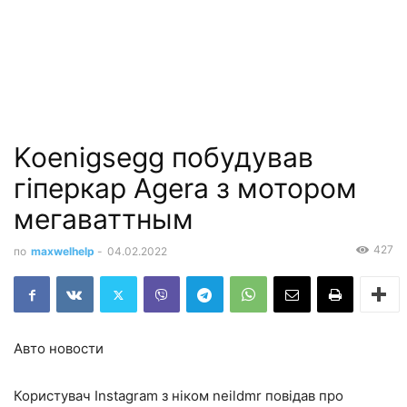
Koenigsegg побудував
гіперкар Agera з мотором
мегаваттным
427
по
maxwelhelp
-
04.02.2022
Авто новости
Користувач Instagram з ніком neildmr повідав про