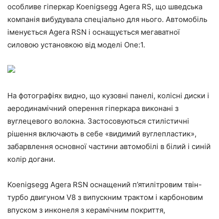
особливе гіперкар Koenigsegg Agera RS, що шведська
компанія вибудувала спеціально для нього. Автомобіль
іменується Agera RSN і оснащується мегаватної
силовою установкою від моделі One:1.
На фотографіях видно, що кузовні панелі, колісні диски і
аеродинамічний оперення гіперкара виконані з
вуглецевого волокна. Застосовуються стилістичні
рішення включають в себе «видимий вуглепластик»,
забарвлення основної частини автомобілі в білий і синій
колір догани.
Koenigsegg Agera RSN оснащений п’ятилітровим твін-
турбо двигуном V8 з випускним трактом і карбоновим
впуском з инконеля з керамічним покриття,