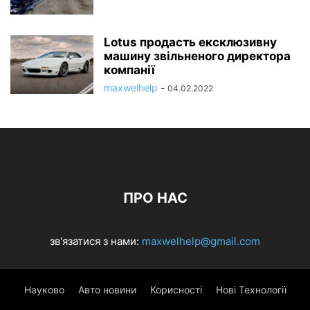
Lotus продасть ексклюзивну
машину звільненого директора
компанії
maxwelhelp
-
04.02.2022
ПРО НАС
зв'язатися з нами:
maxwelhelp@gmail.com
Науково
Авто новини
Корисності
Нові Технології