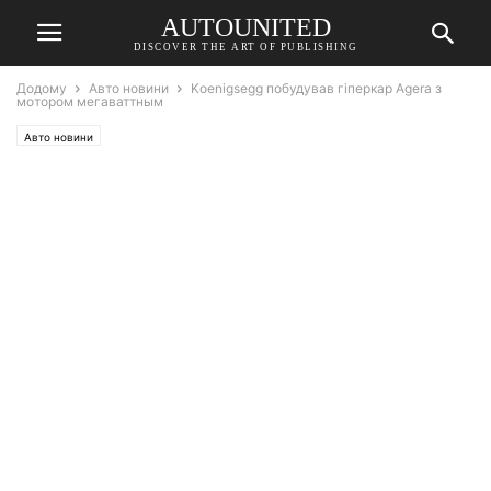
AUTOUNITED
DISCOVER THE ART OF PUBLISHING
Додому
Авто новини
Koenigsegg побудував гіперкар Agera з
мотором мегаваттным
Авто новини